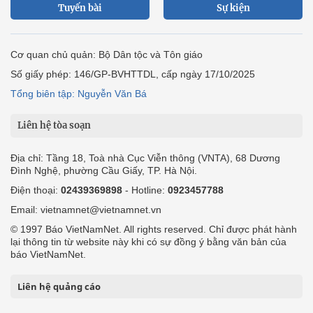
Tuyến bài
Sự kiện
Cơ quan chủ quản: Bộ Dân tộc và Tôn giáo
Số giấy phép: 146/GP-BVHTTDL, cấp ngày 17/10/2025
Tổng biên tập: Nguyễn Văn Bá
Liên hệ tòa soạn
Địa chỉ: Tầng 18, Toà nhà Cục Viễn thông (VNTA), 68 Dương
Đình Nghệ, phường Cầu Giấy, TP. Hà Nội.
Điện thoại:
02439369898
- Hotline:
0923457788
Email: vietnamnet@vietnamnet.vn
© 1997 Báo VietNamNet. All rights reserved. Chỉ được phát hành
lại thông tin từ website này khi có sự đồng ý bằng văn bản của
báo VietNamNet.
Liên hệ quảng cáo