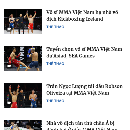
Võ sĩ MMA Việt Nam hạ nhà vô
địch Kickboxing Ireland
THỂ THAO
Tuyển chọn võ sĩ MMA Việt Nam
dự Asiad, SEA Games
THỂ THAO
Trần Ngọc Lượng tái đấu Robson
Oliveira tại MMA Việt Nam
THỂ THAO
Nhà vô địch tán thủ châu Á bị
đánh bại ở giải MMA Việt Nam