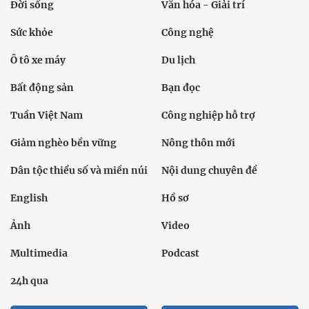
Đời sống
Văn hóa - Giải trí
Sức khỏe
Công nghệ
Ô tô xe máy
Du lịch
Bất động sản
Bạn đọc
Tuần Việt Nam
Công nghiệp hỗ trợ
Giảm nghèo bền vững
Nông thôn mới
Dân tộc thiểu số và miền núi
Nội dung chuyên đề
English
Hồ sơ
Ảnh
Video
Multimedia
Podcast
24h qua