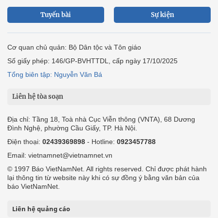
Tuyến bài
Sự kiện
Cơ quan chủ quản: Bộ Dân tộc và Tôn giáo
Số giấy phép: 146/GP-BVHTTDL, cấp ngày 17/10/2025
Tổng biên tập: Nguyễn Văn Bá
Liên hệ tòa soạn
Địa chỉ: Tầng 18, Toà nhà Cục Viễn thông (VNTA), 68 Dương
Đình Nghệ, phường Cầu Giấy, TP. Hà Nội.
Điện thoại:
02439369898
- Hotline:
0923457788
Email: vietnamnet@vietnamnet.vn
© 1997 Báo VietNamNet. All rights reserved. Chỉ được phát hành
lại thông tin từ website này khi có sự đồng ý bằng văn bản của
báo VietNamNet.
Liên hệ quảng cáo