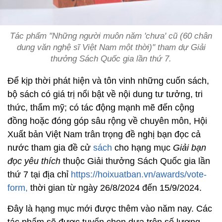
Tác phẩm "Những người muôn năm 'chưa' cũ (60 chân
dung văn nghệ sĩ Việt Nam một thời)" tham dự Giải
thưởng Sách Quốc gia lần thứ 7.
Để kịp thời phát hiện và tôn vinh những cuốn sách,
bộ sách có giá trị nổi bật về nội dung tư tưởng, tri
thức, thẩm mỹ; có tác động mạnh mẽ đến cộng
đồng hoặc đóng góp sâu rộng về chuyên môn, Hội
Xuất bản Việt Nam trân trọng đề nghị bạn đọc cả
nước tham gia đề cử
sách
cho hạng mục
Giải bạn
đọc yêu thích
thuộc Giải thưởng Sách Quốc gia lần
thứ 7 tại địa chỉ
https://hoixuatban.vn/awards/vote-
form,
thời gian từ ngày 26/8/2024 đến 15/9/2024.
Đây là hạng mục mới được thêm vào năm nay. Các
tác phẩm sẽ được tuyển chọn dựa trên số lượng