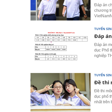
Đáp án ch
chương tr
VietNamNe
TUYỂN SI
Đáp án
Đáp án mô
dục Phổ t
nghiệp T
TUYỂN SI
Đề thi
Đề thi mô
dục phổ t
nhất trên