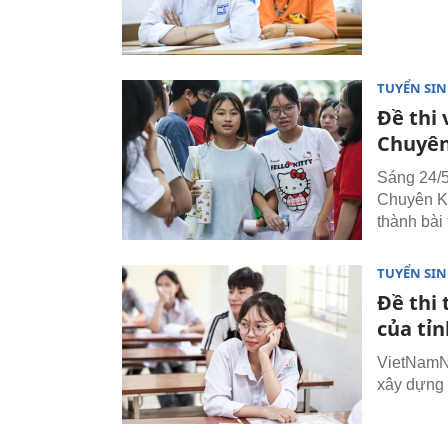
TUYỂN SI
Đề thi 
Chuyên
Sáng 24/5
Chuyên Kh
thành bài 
TUYỂN SI
Đề thi
của tỉ
VietNamNe
xây dựng 