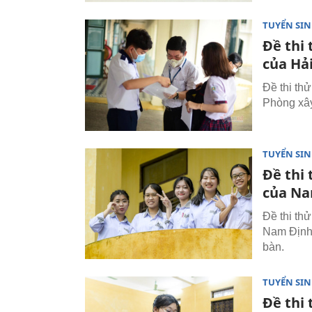
TUYỂN SI
Đề thi
của Hả
Đề thi th
Phòng xây
TUYỂN SI
Đề thi
của Na
Đề thi th
Nam Định 
bàn.
TUYỂN SI
Đề thi