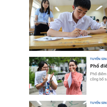
TUYỂN SI
Phổ đi
Phổ điểm 
công bố s
TUYỂN SI