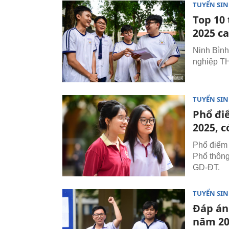
TUYỂN SI
Top 10 
2025 c
Ninh Bình 
nghiệp TH
TUYỂN SI
Phổ đi
2025, c
Phổ điểm 
Phổ thông
GD-ĐT.
TUYỂN SI
Đáp án
năm 20