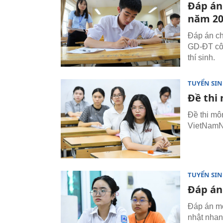
Đáp án
năm 20
Đáp án ch
GD-ĐT côn
thí sinh.
TUYỂN SI
Đề thi
Đề thi mô
VietNamNe
TUYỂN SI
Đáp án
Đáp án mô
nhật nhan