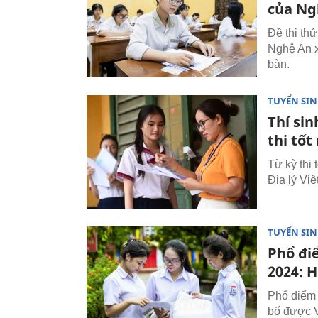
của Ng
Đề thi th
Nghệ An x
bàn.
TUYỂN SI
Thí si
thi tố
Từ kỳ thi
Địa lý Vi
TUYỂN SI
Phổ đi
2024: 
Phổ điểm 
bố được V