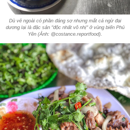
Dù vẻ ngoài có phần đáng sợ nhưng mắt cá ngừ đại
dương lại là đặc sản "độc nhất vô nhị" ở vùng biển Phú
Yên (Ảnh: @costance.reportfood).