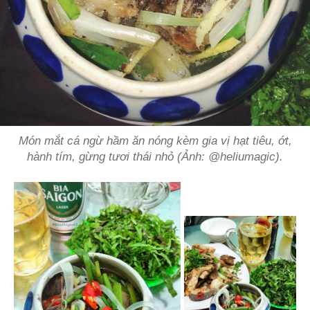
Món mắt cá ngừ hầm ăn nóng kèm gia vị hạt tiêu, ớt,
hành tím, gừng tươi thái nhỏ (Ảnh: @heliumagic).