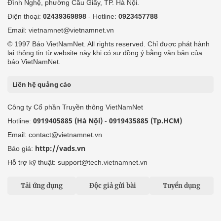
Đình Nghệ, phường Cầu Giấy, TP. Hà Nội.
Điện thoại:
02439369898
- Hotline:
0923457788
Email: vietnamnet@vietnamnet.vn
© 1997 Báo VietNamNet. All rights reserved. Chỉ được phát hành
lại thông tin từ website này khi có sự đồng ý bằng văn bản của
báo VietNamNet.
Liên hệ quảng cáo
Công ty Cổ phần Truyền thông VietNamNet
0919405885 (Hà Nội)
0919435885 (Tp.HCM)
Hotline:
-
Email: contact@vietnamnet.vn
http://vads.vn
Báo giá:
Hỗ trợ kỹ thuật: support@tech.vietnamnet.vn
Tải ứng dụng
Độc giả gửi bài
Tuyển dụng