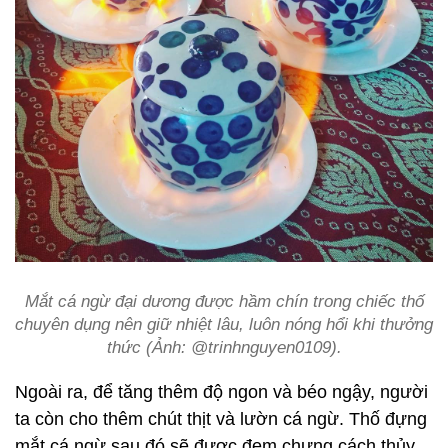
Mắt cá ngừ đại dương được hầm chín trong chiếc thố
chuyên dụng nên giữ nhiệt lâu, luôn nóng hổi khi thưởng
thức (Ảnh: @trinhnguyen0109).
Ngoài ra, để tăng thêm độ ngon và béo ngậy, người
ta còn cho thêm chút thịt và lườn cá ngừ. Thố đựng
mắt cá ngừ sau đó sẽ được đem chưng cách thủy