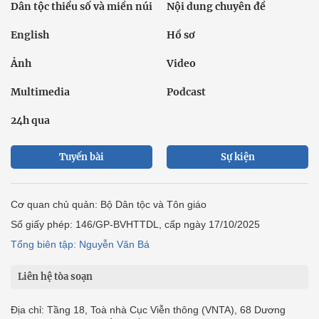
Dân tộc thiểu số và miền núi
Nội dung chuyên đề
English
Hồ sơ
Ảnh
Video
Multimedia
Podcast
24h qua
Tuyến bài
Sự kiện
Cơ quan chủ quản: Bộ Dân tộc và Tôn giáo
Số giấy phép: 146/GP-BVHTTDL, cấp ngày 17/10/2025
Tổng biên tập: Nguyễn Văn Bá
Liên hệ tòa soạn
Địa chỉ: Tầng 18, Toà nhà Cục Viễn thông (VNTA), 68 Dương