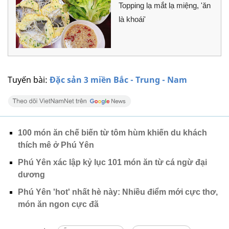
Topping lạ mắt lạ miệng, 'ăn
là khoái'
Tuyến bài:
Đặc sản 3 miền Bắc - Trung - Nam
100 món ăn chế biến từ tôm hùm khiến du khách
thích mê ở Phú Yên
Phú Yên xác lập kỷ lục 101 món ăn từ cá ngừ đại
dương
Phú Yên 'hot' nhất hè này: Nhiều điểm mới cực thơ,
món ăn ngon cực đã