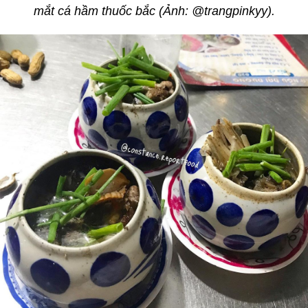
mắt cá hầm thuốc bắc (Ảnh: @trangpinkyy).