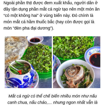
Ngoài phần thịt được đem xuất khẩu, người dân ở
đây tận dụng phần mắt cá ngừ tạo nên một món ăn
“có một không hai” ở vùng biển này. Đó chính là
món mắt cá hầm thuốc bắc (hay còn được gọi là
món "đèn pha đại dương”).
Mắt cá ngừ có thể chế biến nhiều món như nấu
canh chua, nấu cháo,… nhưng ngon nhất vẫn là