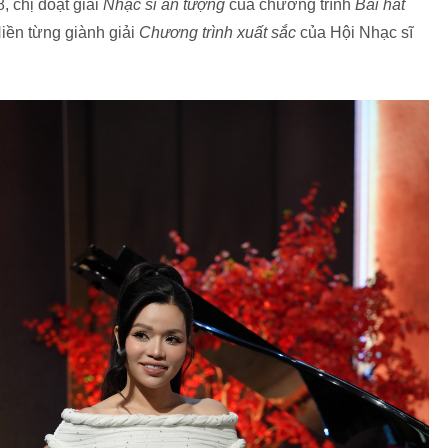
, chị đoạt giải
Nhạc sĩ ấn tượng
của chương trình
Bài hát
iền từng giành giải
Chương trình xuất sắc
của Hội Nhạc sĩ