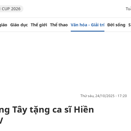
 CUP 2026
Tu
giáo
Giáo dục
Thế giới
Thể thao
Văn hóa - Giải trí
Đời sống
S
thứ sáu, 24/10/2025 - 17:20
g Tây tặng ca sĩ Hiền
V