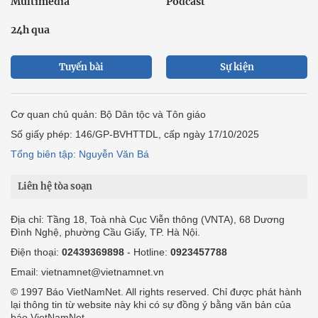
Multimedia
Podcast
24h qua
Tuyến bài
Sự kiện
Cơ quan chủ quản: Bộ Dân tộc và Tôn giáo
Số giấy phép: 146/GP-BVHTTDL, cấp ngày 17/10/2025
Tổng biên tập: Nguyễn Văn Bá
Liên hệ tòa soạn
Địa chỉ: Tầng 18, Toà nhà Cục Viễn thông (VNTA), 68 Dương
Đình Nghệ, phường Cầu Giấy, TP. Hà Nội.
Điện thoại:
02439369898
- Hotline:
0923457788
Email: vietnamnet@vietnamnet.vn
© 1997 Báo VietNamNet. All rights reserved. Chỉ được phát hành
lại thông tin từ website này khi có sự đồng ý bằng văn bản của
báo VietNamNet.