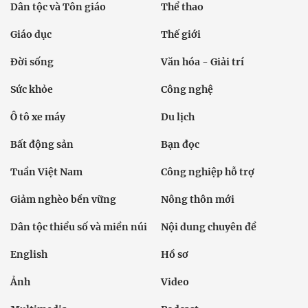
Dân tộc và Tôn giáo
Thể thao
Giáo dục
Thế giới
Đời sống
Văn hóa - Giải trí
Sức khỏe
Công nghệ
Ô tô xe máy
Du lịch
Bất động sản
Bạn đọc
Tuần Việt Nam
Công nghiệp hỗ trợ
Giảm nghèo bền vững
Nông thôn mới
Dân tộc thiểu số và miền núi
Nội dung chuyên đề
English
Hồ sơ
Ảnh
Video