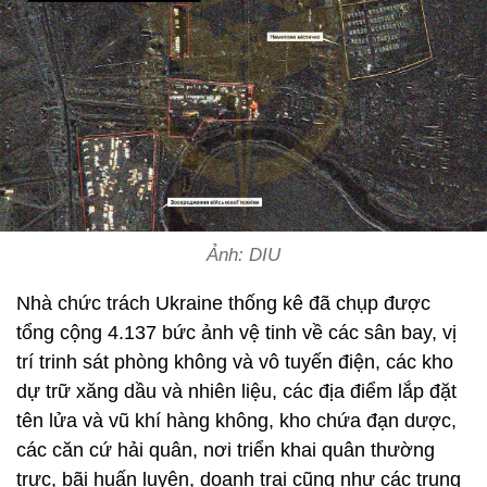
Ảnh: DIU
Nhà chức trách Ukraine thống kê đã chụp được
tổng cộng 4.137 bức ảnh vệ tinh về các sân bay, vị
trí trinh sát phòng không và vô tuyến điện, các kho
dự trữ xăng dầu và nhiên liệu, các địa điểm lắp đặt
tên lửa và vũ khí hàng không, kho chứa đạn dược,
các căn cứ hải quân, nơi triển khai quân thường
trực, bãi huấn luyện, doanh trại cũng như các trung