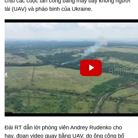
chịu các cuộc tấn công bằng máy bay không người
lái (UAV) và pháo binh của Ukraine.
Đài RT dẫn lời phóng viên Andrey Rudenko cho
hay, đoạn video quay bằng UAV, do ông công bố