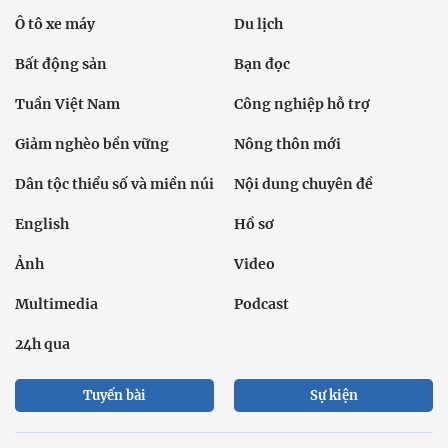
Ô tô xe máy
Du lịch
Bất động sản
Bạn đọc
Tuần Việt Nam
Công nghiệp hỗ trợ
Giảm nghèo bền vững
Nông thôn mới
Dân tộc thiểu số và miền núi
Nội dung chuyên đề
English
Hồ sơ
Ảnh
Video
Multimedia
Podcast
24h qua
Tuyến bài
Sự kiện