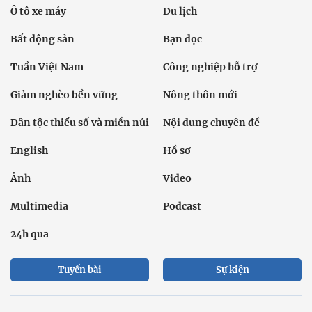
Ô tô xe máy
Du lịch
Bất động sản
Bạn đọc
Tuần Việt Nam
Công nghiệp hỗ trợ
Giảm nghèo bền vững
Nông thôn mới
Dân tộc thiểu số và miền núi
Nội dung chuyên đề
English
Hồ sơ
Ảnh
Video
Multimedia
Podcast
24h qua
Tuyến bài
Sự kiện