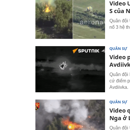
Video 
S của 
Quân đội 
nổ 3 hệ t
QUÂN SỰ
Video 
Avdiiv
Quân đội 
cứ điểm p
Avdiivka.
QUÂN SỰ
Video 
Nga ở 
Quân đội 