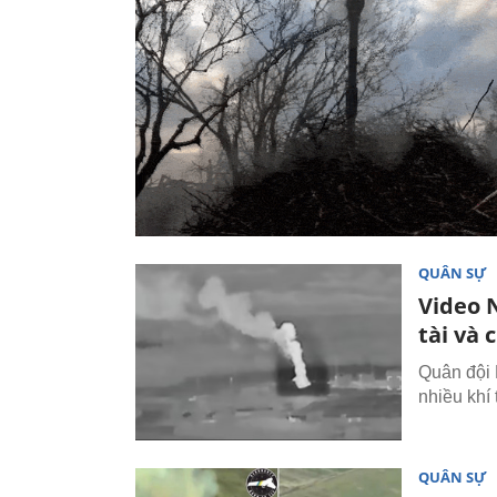
QUÂN SỰ
Video 
tài và
Quân đội 
nhiều khí 
QUÂN SỰ