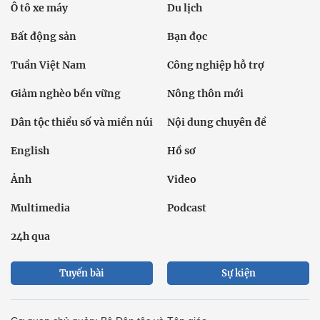
Ô tô xe máy
Du lịch
Bất động sản
Bạn đọc
Tuần Việt Nam
Công nghiệp hỗ trợ
Giảm nghèo bền vững
Nông thôn mới
Dân tộc thiểu số và miền núi
Nội dung chuyên đề
English
Hồ sơ
Ảnh
Video
Multimedia
Podcast
24h qua
Tuyến bài
Sự kiện