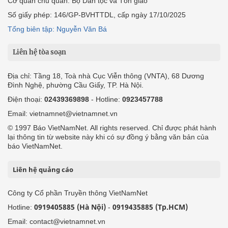
Cơ quan chủ quản: Bộ Dân tộc và Tôn giáo
Số giấy phép: 146/GP-BVHTTDL, cấp ngày 17/10/2025
Tổng biên tập: Nguyễn Văn Bá
Liên hệ tòa soạn
Địa chỉ: Tầng 18, Toà nhà Cục Viễn thông (VNTA), 68 Dương
Đình Nghệ, phường Cầu Giấy, TP. Hà Nội.
Điện thoại:
02439369898
- Hotline:
0923457788
Email: vietnamnet@vietnamnet.vn
© 1997 Báo VietNamNet. All rights reserved. Chỉ được phát hành
lại thông tin từ website này khi có sự đồng ý bằng văn bản của
báo VietNamNet.
Liên hệ quảng cáo
Công ty Cổ phần Truyền thông VietNamNet
0919405885 (Hà Nội)
0919435885 (Tp.HCM)
Hotline:
-
Email: contact@vietnamnet.vn