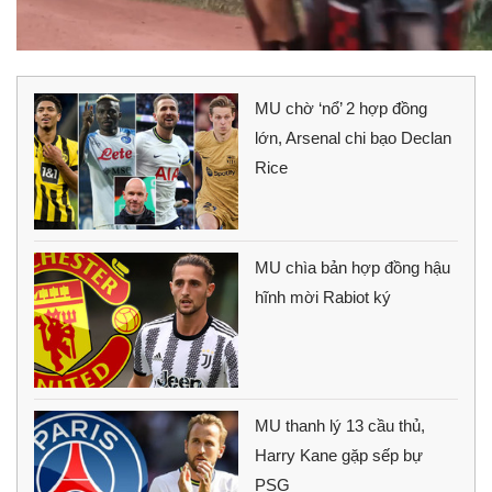
MU chờ ‘nổ’ 2 hợp đồng
lớn, Arsenal chi bạo Declan
Rice
MU chìa bản hợp đồng hậu
hĩnh mời Rabiot ký
MU thanh lý 13 cầu thủ,
Harry Kane gặp sếp bự
PSG