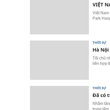
VIỆT N
Việt Nam 
Park Hang 
THỜI SỰ
Hà Nội
Tối chủ n
liên hợp 
THỜI SỰ
Đã có t
Nhằm tăng
trung tâm