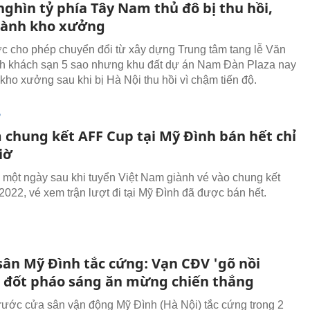
ghìn tỷ phía Tây Nam thủ đô bị thu hồi,
hành kho xưởng
 cho phép chuyển đổi từ xây dựng Trung tâm tang lễ Văn
h khách sạn 5 sao nhưng khu đất dự án Nam Đàn Plaza nay
 kho xưởng sau khi bị Hà Nội thu hồi vì chậm tiến độ.
P
 chung kết AFF Cup tại Mỹ Đình bán hết chỉ
iờ
một ngày sau khi tuyển Việt Nam giành vé vào chung kết
022, vé xem trận lượt đi tại Mỹ Đình đã được bán hết.
sân Mỹ Đình tắc cứng: Vạn CĐV 'gõ nồi
 đốt pháo sáng ăn mừng chiến thắng
rước cửa sân vận động Mỹ Đình (Hà Nội) tắc cứng trong 2