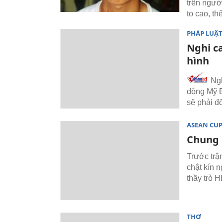
trên ngườ
to cao, th
PHÁP LUẬ
Nghi ca
hình
Ngh
động Mỹ Đ
sẽ phải đố
ASEAN CU
Chung 
Trước trậ
chật kín 
thầy trò 
THƠ