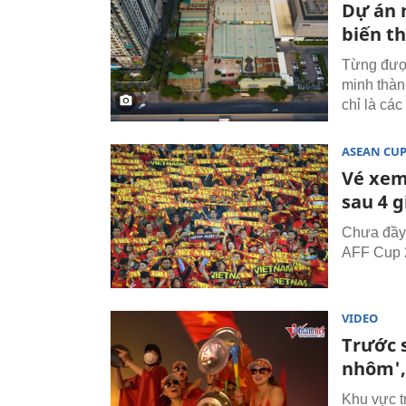
Dự án n
biến t
Từng được
minh thàn
chỉ là các
ASEAN CU
Vé xem
sau 4 g
Chưa đầy 
AFF Cup 2
VIDEO
Trước 
nhôm',
Khu vực t