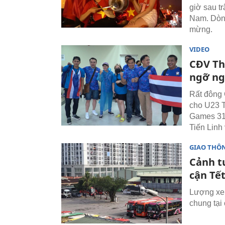
giờ sau t
Nam. Dòng
mừng.
VIDEO
CĐV Th
ngỡ ng
Rất đông 
cho U23 T
Games 31.
Tiến Linh
GIAO THÔ
Cảnh t
cận Tế
Lượng xe 
chung tại