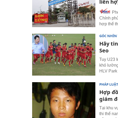
liên h
Phó
Chính phủ 
hợp thể t
GÓC NHÌN
Hãy ti
Seo
Tuy U23 I
khó lường
HLV Park
PHÁP LUẬ
Hợp đồn
giám đ
Tại khu v
thi thể n