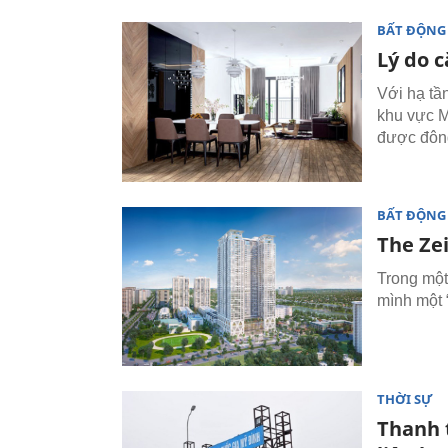
BẤT ĐỘNG
Lý do 
Với hạ tần
khu vực M
được đông
BẤT ĐỘNG
The Ze
Trong một
mình một 
THỜI SỰ
Thanh t