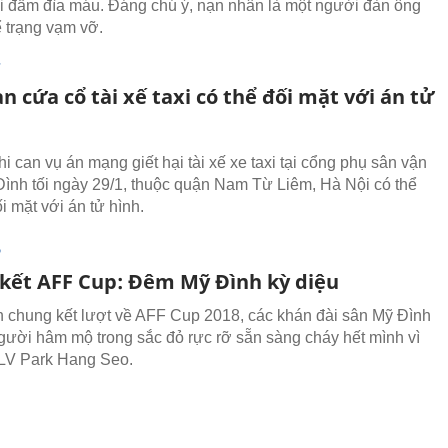
i đầm đìa máu. Đáng chú ý, nạn nhân là một người đàn ông
ể trạng vạm vỡ.
T
n cứa cổ tài xế taxi có thể đối mặt với án tử
i can vụ án mạng giết hại tài xế xe taxi tại cổng phụ sân vận
ình tối ngày 29/1, thuộc quận Nam Từ Liêm, Hà Nội có thể
i mặt với án tử hình.
P
kết AFF Cup: Đêm Mỹ Đình kỳ diệu
n chung kết lượt về AFF Cup 2018, các khán đài sân Mỹ Đình
người hâm mộ trong sắc đỏ rực rỡ sẵn sàng cháy hết mình vì
HLV Park Hang Seo.