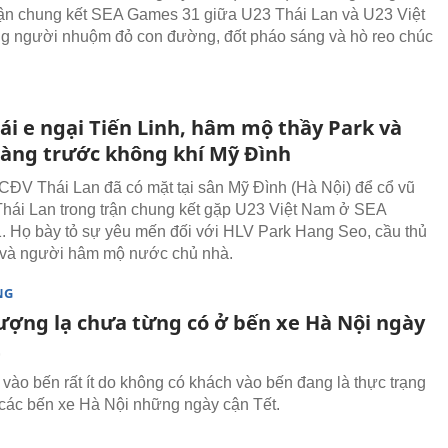
rận chung kết SEA Games 31 giữa U23 Thái Lan và U23 Việt
 người nhuộm đỏ con đường, đốt pháo sáng và hò reo chúc
ái e ngại Tiến Linh, hâm mộ thầy Park và
àng trước không khí Mỹ Đình
CĐV Thái Lan đã có mặt tại sân Mỹ Đình (Hà Nội) để cổ vũ
hái Lan trong trận chung kết gặp U23 Việt Nam ở SEA
 Họ bày tỏ sự yêu mến đối với HLV Park Hang Seo, cầu thủ
 và người hâm mộ nước chủ nhà.
NG
ượng lạ chưa từng có ở bến xe Hà Nội ngày
t
vào bến rất ít do không có khách vào bến đang là thực trạng
 các bến xe Hà Nội những ngày cận Tết.