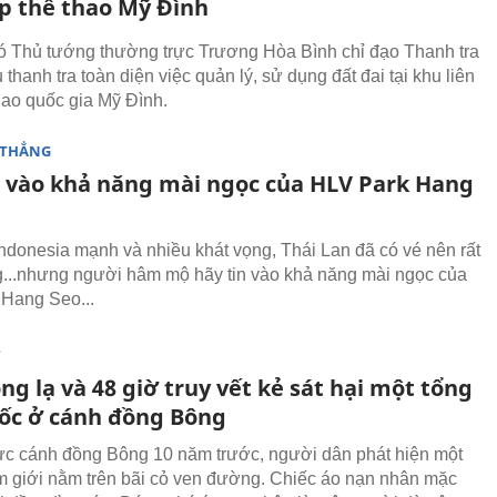
ợp thể thao Mỹ Đình
 Thủ tướng thường trực Trương Hòa Bình chỉ đạo Thanh tra
thanh tra toàn diện việc quản lý, sử dụng đất đai tại khu liên
hao quốc gia Mỹ Đình.
 THẲNG
n vào khả năng mài ngọc của HLV Park Hang
ndonesia mạnh và nhiều khát vọng, Thái Lan đã có vé nên rất
...nhưng người hâm mộ hãy tin vào khả năng mài ngọc của
 Hang Seo...
T
g lạ và 48 giờ truy vết kẻ sát hại một tổng
ốc ở cánh đồng Bông
ực cánh đồng Bông 10 năm trước, người dân phát hiện một
am giới nằm trên bãi cỏ ven đường. Chiếc áo nạn nhân mặc