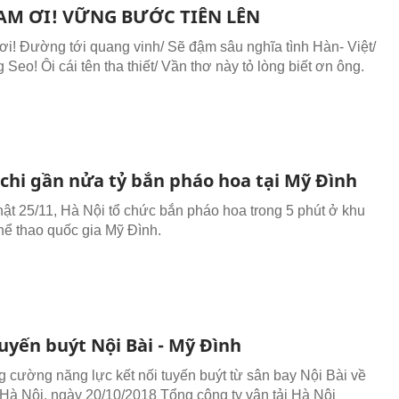
AM ƠI! VỮNG BƯỚC TIÊN LÊN
ơi! Đường tới quang vinh/ Sẽ đậm sâu nghĩa tình Hàn- Việt/
Seo! Ôi cái tên tha thiết/ Vần thơ này tỏ lòng biết ơn ông.
 chi gần nửa tỷ bắn pháo hoa tại Mỹ Đình
hật 25/11, Hà Nội tổ chức bắn pháo hoa trong 5 phút ở khu
thể thao quốc gia Mỹ Đình.
uyến buýt Nội Bài - Mỹ Đình
 cường năng lực kết nối tuyến buýt từ sân bay Nội Bài về
 Hà Nội, ngày 20/10/2018 Tổng công ty vận tải Hà Nội