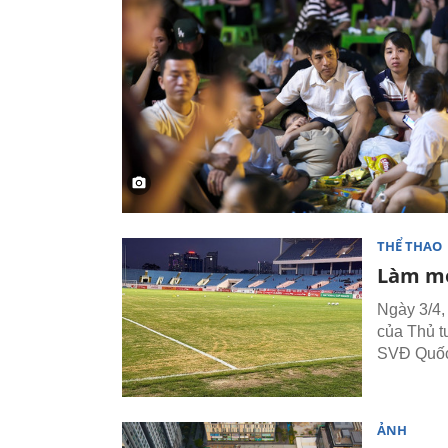
THỂ THAO
Làm mớ
Ngày 3/4,
của Thủ t
SVĐ Quốc
ẢNH