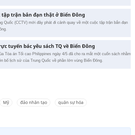
 tập trận bắn đạn thật ở Biển Đông
ng Quốc (CCTV) mới đây phát đi cảnh quay về một cuộc tập trận bắn đạn
ông.
trực tuyến bác yêu sách TQ về Biển Đông
ủa Tòa án Tối cao Philippines ngày 4/5 đã cho ra mắt một cuốn sách nhằm
yên bố lịch sử của Trung Quốc về phần lớn vùng Biển Đông.
Mỹ
đảo nhân tạo
quân sự hóa