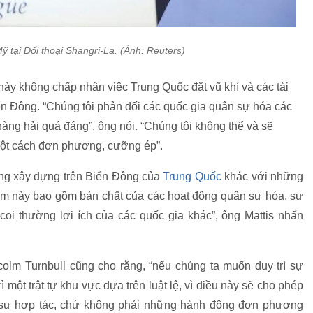
 tại Đối thoại Shangri-La. (Ảnh: Reuters)
y không chấp nhận việc Trung Quốc đặt vũ khí và các tài
ển Đông. “Chúng tôi phản đối các quốc gia quân sự hóa các
hàng hải quá đáng”, ông nói. “Chúng tôi không thể và sẽ
một cách đơn phương, cưỡng ép”.
ng xây dựng trên Biển Đông của
Trung Quốc
khác với những
ểm này bao gồm bản chất của các hoạt động quân sự hóa, sự
 coi thường lợi ích của các quốc gia khác”, ông Mattis nhấn
colm Turnbull cũng cho rằng, “nếu chúng ta muốn duy trì sự
rì một trật tự khu vực dựa trên luật lệ, vì điều này sẽ cho phép
ần sự hợp tác, chứ không phải những hành động đơn phương