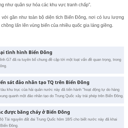
ng như quân sự hóa các khu vực tranh chấp”.
ới gần như toàn bộ diện tích Biển Đông, nơi có lưu lượng
 chồng lấn lên vùng biển của nhiều quốc gia láng giềng.
ại tình hình Biển Đông
ỉnh G7 đã ra tuyên bố chung đề cập tới một loạt vấn đề quan trọng, trong
Đông.
yển sát đảo nhân tạo TQ trên Biển Đông
àu khu trục của hải quân nước này đã tiến hành "hoạt động tự do hàng
ý xung quanh một đảo nhân tạo do Trung Quốc xây trái phép trên Biển Đông.
ác được băng cháy ở Biển Đông
 Bộ Tài nguyên đất đai Trung Quốc hôm 18/5 cho biết nước này đã khai
 Biển Đông.