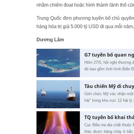
nhằm chiếm đoạt hoặc hình thành lãnh thổ cũ
Trung Quốc đơn phương tuyên bố chủ quyền v
hàng hóa trị giá 5.000 tỷ USD đi qua mỗi năm,
Dương Lâm
G7 tuyên bố quan ng
Hôm 27/5, hội nghị thượng đ
đó bao gồm tình hình Biển 
Tàu chiến Mỹ di chu
Giới chức Mỹ xác nhận một t
hải" trong khu vực 12 hải l
TQ tuyên bố khai th
Cục Điều tra địa chất thuộc
thác được băng cháy ở bắc