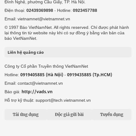
Đình Nghệ, phường Cầu Giấy, TP. Hà Nội.
Điện thoại:
02439369898
- Hotline:
0923457788
Email: vietnamnet@vietnamnet.vn
© 1997 Báo VietNamNet. All rights reserved. Chỉ được phát hành
lại thông tin từ website này khi có sự đồng ý bằng văn bản của
báo VietNamNet.
Liên hệ quảng cáo
Công ty Cổ phần Truyền thông VietNamNet
0919405885 (Hà Nội)
0919435885 (Tp.HCM)
Hotline:
-
Email: contact@vietnamnet.vn
http://vads.vn
Báo giá:
Hỗ trợ kỹ thuật: support@tech.vietnamnet.vn
Tải ứng dụng
Độc giả gửi bài
Tuyển dụng