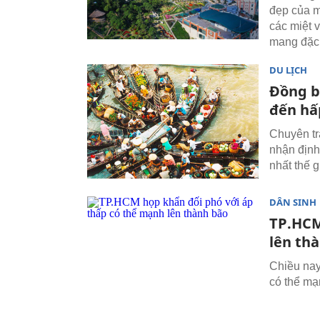
đẹp của m
các miệt 
mang đặc 
DU LỊCH
Đồng b
đến hấ
Chuyên tr
nhận định
nhất thế 
DÂN SINH
TP.HCM
lên th
Chiều nay
có thể mạ