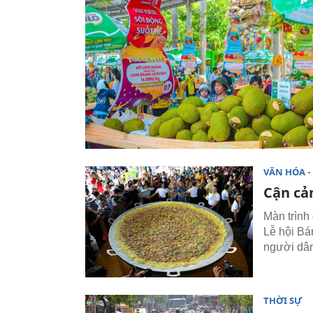
VĂN HÓA - 
Cận cả
Màn trình
Lễ hội Bá
người dân
THỜI SỰ