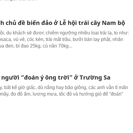
h chủ đề biển đảo ở Lễ hội trái cây Nam bộ
hội, du khách sẽ được chiêm ngưỡng nhiều loại trái lạ, to như:
osaca, vú vẻ, cóc kèn, trái mắt trâu, bưởi bàn tay phật, nhãn
ua đen, bí đao 25kg, cù nần 70kg...
người “đoán ý ông trời” ở Trường Sa
, bất kể giờ giấc, dù nắng hay bão giông, các anh vẫn tỉ mẩn
 mây, đo độ ẩm, lượng mưa, tốc độ và hướng gió để “đoán”