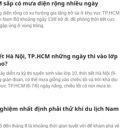
 sắp có mưa diện rộng nhiều ngày
 diện rộng có xu hướng gia tăng trở lại ở khu vực TP.HCM
nh Nam Bộ khoảng ngày 13/8 trở đi, đề phòng thời tiết cực
gập úng ở vùng trũng.
iết Hà Nội, TP.HCM những ngày thi vào lớp
ao?
 diễn ra kỳ thi tuyển sinh vào lớp 10, thời tiết Hà Nội (9-
 gián đoạn, có thể mưa giông vào chiều tối và trời khá dịu
vực TP.HCM (6-7/6) ngày nắng, chiều tối có nơi mưa to.
 nghiệm nhất định phải thử khi du lịch Nam
5 đến tháng 8 là khoảng thời gian tuyệt vời để khám phá vẻ