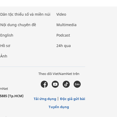
Dân tộc thiểu số và miền núi
Video
Nội dung chuyên đề
Multimedia
English
Podcast
Hồ sơ
24h qua
Ảnh
Theo dõi VietNamNet trên
amNet
5885 (Tp.HCM)
Tải ứng dụng
Độc giả gửi bài
Tuyển dụng