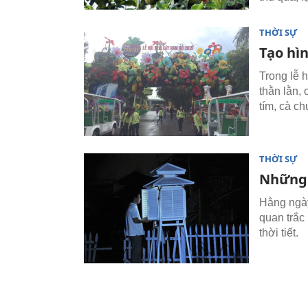
THỜI SỰ
Tạo hìn
Trong lễ 
thằn lằn, 
tím, cà ch
THỜI SỰ
Những 
Hằng ngày
quan trắc
thời tiết.