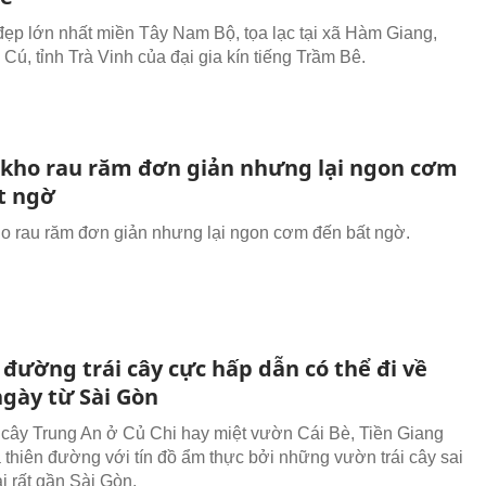
đẹp lớn nhất miền Tây Nam Bộ, tọa lạc tại xã Hàm Giang,
Cú, tỉnh Trà Vinh của đại gia kín tiếng Trầm Bê.
 kho rau răm đơn giản nhưng lại ngon cơm
t ngờ
o rau răm đơn giản nhưng lại ngon cơm đến bất ngờ.
 đường trái cây cực hấp dẫn có thể đi về
ngày từ Sài Gòn
 cây Trung An ở Củ Chi hay miệt vườn Cái Bè, Tiền Giang
à thiên đường với tín đồ ẩm thực bởi những vườn trái cây sai
lại rất gần Sài Gòn.