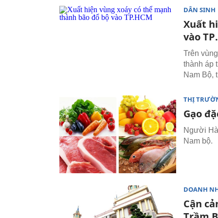
DÂN SINH
Xuất h
vào TP
Trên vùng
thành áp 
Nam Bộ, t
THỊ TRƯỜ
Gạo đặ
Người Hà 
Nam bộ.
DOANH N
Cận cả
Trầm 