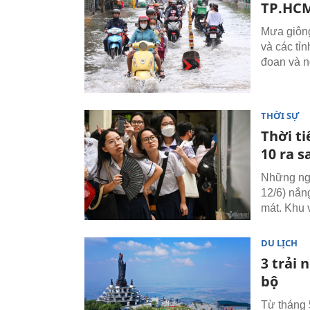
TP.HCM
Mưa giông
và các tỉ
đoan và n
THỜI SỰ
Thời t
10 ra s
Những ngày
12/6) nắng
mát. Khu 
DU LỊCH
3 trải
bộ
Từ tháng 