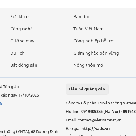
Sức khỏe
Bạn đọc
Công nghệ
Tuần Việt Nam
Ô tô xe máy
Công nghiệp hỗ trợ
Du lịch
Giảm nghèo bền vững
Bất động sản
Nông thôn mới
à Tôn giáo
Liên hệ quảng cáo
 cấp ngày 17/10/2025
Công ty Cổ phần Truyền thông VietN
á
Hotline:
0919405885 (Hà Nội)
-
091943
Email: contact@vietnamnet.vn
Báo giá:
http://vads.vn
Viễn thông (VNTA), 68 Dương Đình