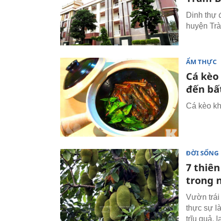
Dinh thự 
huyện Trà 
ẨM THỰC
Cá kèo
đến bấ
Cá kèo kh
ĐỜI SỐNG
7 thiên
trong 
Vườn trái
thực sự l
trĩu quả, 