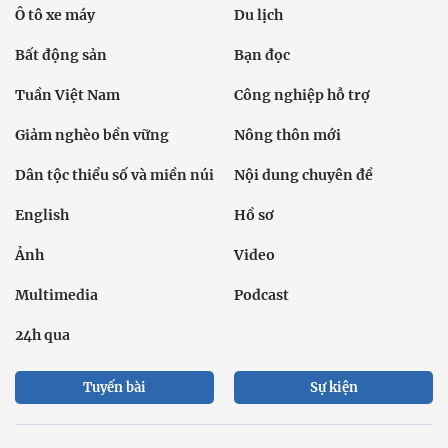
Ô tô xe máy
Du lịch
Bất động sản
Bạn đọc
Tuần Việt Nam
Công nghiệp hỗ trợ
Giảm nghèo bền vững
Nông thôn mới
Dân tộc thiểu số và miền núi
Nội dung chuyên đề
English
Hồ sơ
Ảnh
Video
Multimedia
Podcast
24h qua
Tuyến bài
Sự kiện