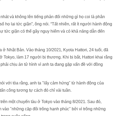
hát và không lên tiếng phản đối những gì họ coi là phân
 họ lại tức giận”, ông nói. “Tất nhiên, rất ít người hành động
sự tức giận có thể gây nguy hiểm và có khả năng dẫn đến
a ở Nhật Bản. Vào tháng 10/2021, Kyota Hattori, 24 tuổi, đã
 Tokyo, làm 17 người bị thương. Khi bị bắt, Hattori khai rằng
phải chịu án tử hình vì anh ta đang gặp vấn đề với đồng
 nói với tòa rằng, anh ta "lấy cảm hứng" từ hành động của
ấn công tương tự cách đó chỉ vài tuần.
 trên một chuyến tàu ở Tokyo vào tháng 8/2021. Sau đó,
m vào "những cặp đôi trông hạnh phúc" bởi vì trông những