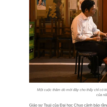
Một cuộc thăm dò mới đây cho thấy chỉ có kh
của nă
Giáo sư Tsuji của Đại học Chuo cảnh báo rằng 