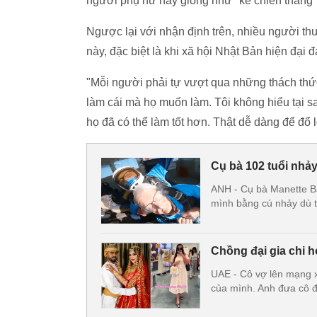
người phụ nữ này giống như "kẻ chiến thắng"
Ngược lại với nhận định trên, nhiều người th
này, đặc biệt là khi xã hội Nhật Bản hiện đại 
"Mỗi người phải tự vượt qua những thách thứ
làm cái mà họ muốn làm. Tôi không hiểu tại sa
họ đã có thể làm tốt hơn. Thật dễ dàng để đổ l
Cụ bà 102 tuổi nhả
ANH - Cụ bà Manette Bai
mình bằng cú nhảy dù 
Chồng đại gia chi 
UAE - Cô vợ lên mạng x
của mình. Anh đưa cô đ