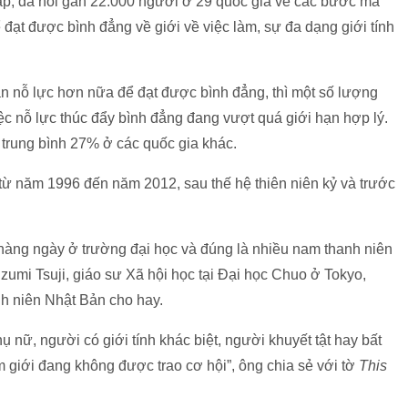
háp, đã hỏi gần 22.000 người ở 29 quốc gia về các bước mà
 đạt được bình đẳng về giới về việc làm, sự đa dạng giới tính
n nỗ lực hơn nữa để đạt được bình đẳng, thì một số lượng
iệc nỗ lực thúc đẩy bình đẳng đang vượt quá giới hạn hợp lý.
trung bình 27% ở các quốc gia khác.
ừ năm 1996 đến năm 2012, sau thế hệ thiên niên kỷ và trước
 hàng ngày ở trường đại học và đúng là nhiều nam thanh niên
 Izumi Tsuji, giáo sư Xã hội học tại Đại học Chuo ở Tokyo,
h niên Nhật Bản cho hay.
ụ nữ, người có giới tính khác biệt, người khuyết tật hay bất
 giới đang không được trao cơ hội”, ông chia sẻ với tờ
This