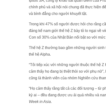
Ipsos SA, công ty khảo sát quan điểm ​​của P
chính phủ và xã hội nói chung đã thực hiện để
và bình đẳng cho người khuyết tật.
Trong khi 47% số người được hỏi cho rằng cầ
đáng kể nam giới thế hệ Z bày tỏ lo ngại về v
Con số 30% của Nhật Bản nổi bật so với mức 
Thế hệ Z thường bao gồm những người sinh t
thế hệ Alpha.
“Tôi tiếp xúc với những người thuộc thế hệ Z
cảm thấy họ đang bị thiệt thòi so với phụ nữ”,
cũng là thành viên của nhóm Nghiên cứu than
“Họ cảm thấy rằng tất cả các đối tượng – từ ph
kỳ ai – đều đang được ưu ái quá nhiều và nam
Week in Asia
.