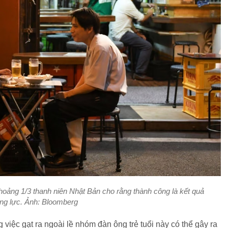
oảng 1/3 thanh niên Nhật Bản cho rằng thành công là kết quả
ng lực. Ảnh: Bloomberg
việc gạt ra ngoài lề nhóm đàn ông trẻ tuổi này có thể gây ra