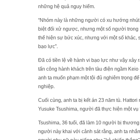
những hệ quả nguy hiểm.
“Nhóm này là những người có xu hướng nhút n
biệt đối xử ngược, nhưng một số người trong số
thể hiện sự bức xúc, nhưng với một số khác, 
bạo lực”.
Đã có tiền lệ về hành vi bạo lực như vậy xảy r
tấn công hành khách trên tàu điện ngầm Keio ở
anh ta muốn phạm một tội đủ nghiêm trọng để 
nghiệp.
Cuối cùng, anh ta bị kết án 23 năm tù. Hattori
Yusuke Tsushima, người đã thực hiện một vụ t
Tsushima, 36 tuổi, đã làm 10 người bị thương
người này khai với cảnh sát rằng, anh ta nhắ