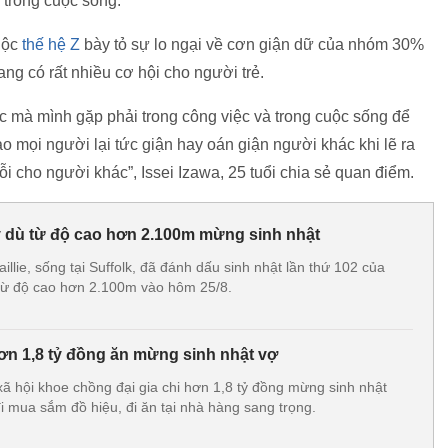
 trong cuộc sống.
uộc
thế hệ Z
bày tỏ sự lo ngại về cơn giận dữ của nhóm 30%
đang có rất nhiều cơ hội cho người trẻ.
c mà mình gặp phải trong công việc và trong cuộc sống để
o mọi người lại tức giận hay oán giận người khác khi lẽ ra
ỗi cho người khác”, Issei Izawa, 25 tuổi chia sẻ quan điểm.
y dù từ độ cao hơn 2.100m mừng sinh nhật
llie, sống tại Suffolk, đã đánh dấu sinh nhật lần thứ 102 của
từ độ cao hơn 2.100m vào hôm 25/8.
hơn 1,8 tỷ đồng ăn mừng sinh nhật vợ
ã hội khoe chồng đại gia chi hơn 1,8 tỷ đồng mừng sinh nhật
i mua sắm đồ hiệu, đi ăn tại nhà hàng sang trọng.