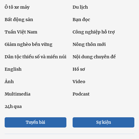
Ô tô xe máy
Du lịch
Bất động sản
Bạn đọc
Tuần Việt Nam
Công nghiệp hỗ trợ
Giảm nghèo bền vững
Nông thôn mới
Dân tộc thiểu số và miền núi
Nội dung chuyên đề
English
Hồ sơ
Ảnh
Video
Multimedia
Podcast
24h qua
Tuyến bài
Sự kiện