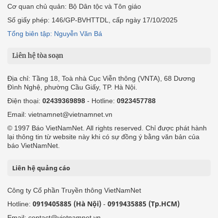
Cơ quan chủ quản: Bộ Dân tộc và Tôn giáo
Số giấy phép: 146/GP-BVHTTDL, cấp ngày 17/10/2025
Tổng biên tập: Nguyễn Văn Bá
Liên hệ tòa soạn
Địa chỉ: Tầng 18, Toà nhà Cục Viễn thông (VNTA), 68 Dương
Đình Nghệ, phường Cầu Giấy, TP. Hà Nội.
Điện thoại:
02439369898
- Hotline:
0923457788
Email: vietnamnet@vietnamnet.vn
© 1997 Báo VietNamNet. All rights reserved. Chỉ được phát hành
lại thông tin từ website này khi có sự đồng ý bằng văn bản của
báo VietNamNet.
Liên hệ quảng cáo
Công ty Cổ phần Truyền thông VietNamNet
0919405885 (Hà Nội)
0919435885 (Tp.HCM)
Hotline:
-
Email: contact@vietnamnet.vn