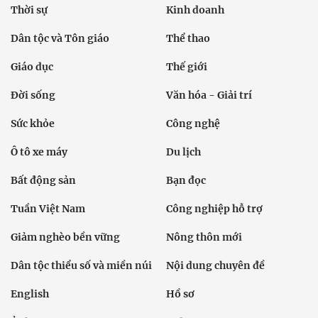
Thời sự
Kinh doanh
Dân tộc và Tôn giáo
Thể thao
Giáo dục
Thế giới
Đời sống
Văn hóa - Giải trí
Sức khỏe
Công nghệ
Ô tô xe máy
Du lịch
Bất động sản
Bạn đọc
Tuần Việt Nam
Công nghiệp hỗ trợ
Giảm nghèo bền vững
Nông thôn mới
Dân tộc thiểu số và miền núi
Nội dung chuyên đề
English
Hồ sơ