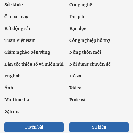
Sức khỏe
Công nghệ
Ô tô xe máy
Du lịch
Bất động sản
Bạn đọc
Tuần Việt Nam
Công nghiệp hỗ trợ
Giảm nghèo bền vững
Nông thôn mới
Dân tộc thiểu số và miền núi
Nội dung chuyên đề
English
Hồ sơ
Ảnh
Video
Multimedia
Podcast
24h qua
Tuyến bài
Sự kiện