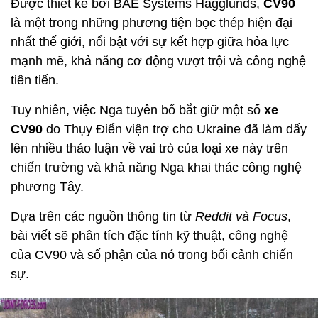
Được thiết kế bởi BAE Systems Hägglunds,
CV90
là một trong những phương tiện bọc thép hiện đại
nhất thế giới, nổi bật với sự kết hợp giữa hỏa lực
mạnh mẽ, khả năng cơ động vượt trội và công nghệ
tiên tiến.
Tuy nhiên, việc Nga tuyên bố bắt giữ một số
xe
CV90
do Thụy Điển viện trợ cho Ukraine đã làm dấy
lên nhiều thảo luận về vai trò của loại xe này trên
chiến trường và khả năng Nga khai thác công nghệ
phương Tây.
Dựa trên các nguồn thông tin từ
Reddit và Focus
,
bài viết sẽ phân tích đặc tính kỹ thuật, công nghệ
của CV90 và số phận của nó trong bối cảnh chiến
sự.