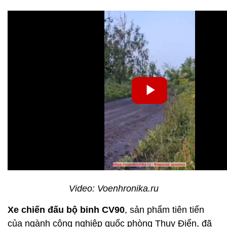
Video: Voenhronika.ru
Xe chiến đấu bộ binh CV90
, sản phẩm tiên tiến
của ngành công nghiệp quốc phòng Thụy Điển, đã