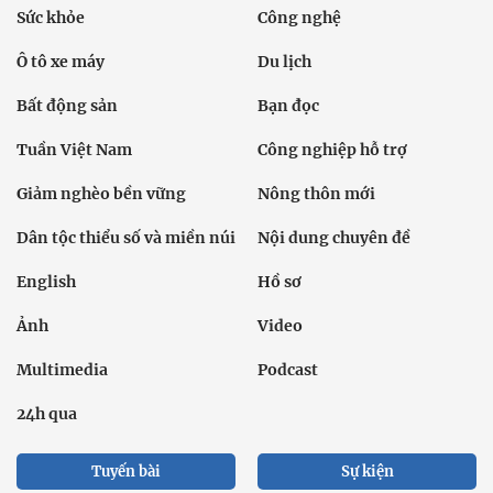
Sức khỏe
Công nghệ
Ô tô xe máy
Du lịch
Bất động sản
Bạn đọc
Tuần Việt Nam
Công nghiệp hỗ trợ
Giảm nghèo bền vững
Nông thôn mới
Dân tộc thiểu số và miền núi
Nội dung chuyên đề
English
Hồ sơ
Ảnh
Video
Multimedia
Podcast
24h qua
Tuyến bài
Sự kiện