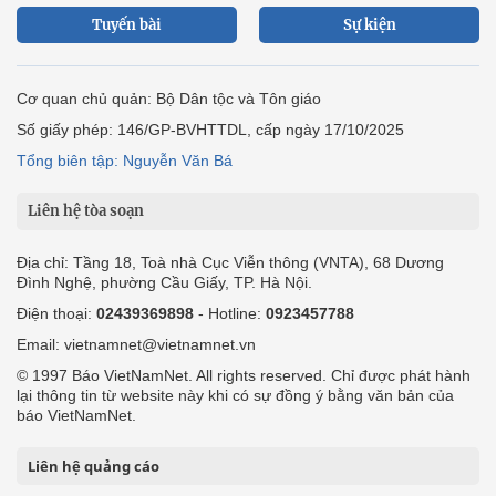
Tuyến bài
Sự kiện
Cơ quan chủ quản: Bộ Dân tộc và Tôn giáo
Số giấy phép: 146/GP-BVHTTDL, cấp ngày 17/10/2025
Tổng biên tập: Nguyễn Văn Bá
Liên hệ tòa soạn
Địa chỉ: Tầng 18, Toà nhà Cục Viễn thông (VNTA), 68 Dương
Đình Nghệ, phường Cầu Giấy, TP. Hà Nội.
Điện thoại:
02439369898
- Hotline:
0923457788
Email: vietnamnet@vietnamnet.vn
© 1997 Báo VietNamNet. All rights reserved. Chỉ được phát hành
lại thông tin từ website này khi có sự đồng ý bằng văn bản của
báo VietNamNet.
Liên hệ quảng cáo