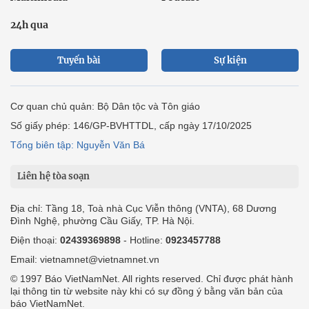
24h qua
Tuyến bài
Sự kiện
Cơ quan chủ quản: Bộ Dân tộc và Tôn giáo
Số giấy phép: 146/GP-BVHTTDL, cấp ngày 17/10/2025
Tổng biên tập: Nguyễn Văn Bá
Liên hệ tòa soạn
Địa chỉ: Tầng 18, Toà nhà Cục Viễn thông (VNTA), 68 Dương
Đình Nghệ, phường Cầu Giấy, TP. Hà Nội.
Điện thoại:
02439369898
- Hotline:
0923457788
Email: vietnamnet@vietnamnet.vn
© 1997 Báo VietNamNet. All rights reserved. Chỉ được phát hành
lại thông tin từ website này khi có sự đồng ý bằng văn bản của
báo VietNamNet.