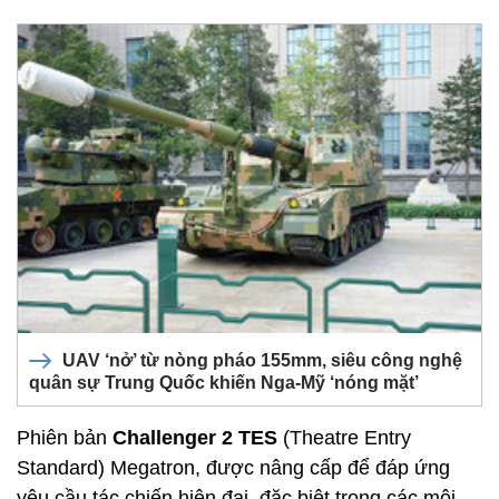
UAV ‘nở’ từ nòng pháo 155mm, siêu công nghệ
quân sự Trung Quốc khiến Nga-Mỹ ‘nóng mặt’
Phiên bản
Challenger 2 TES
(Theatre Entry
Standard) Megatron, được nâng cấp để đáp ứng
yêu cầu tác chiến hiện đại, đặc biệt trong các môi