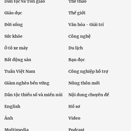
Dân tộc và Tôn giáo
Thể thao
Giáo dục
Thế giới
Đời sống
Văn hóa - Giải trí
Sức khỏe
Công nghệ
Ô tô xe máy
Du lịch
Bất động sản
Bạn đọc
Tuần Việt Nam
Công nghiệp hỗ trợ
Giảm nghèo bền vững
Nông thôn mới
Dân tộc thiểu số và miền núi
Nội dung chuyên đề
English
Hồ sơ
Ảnh
Video
Multimedia
Podcast