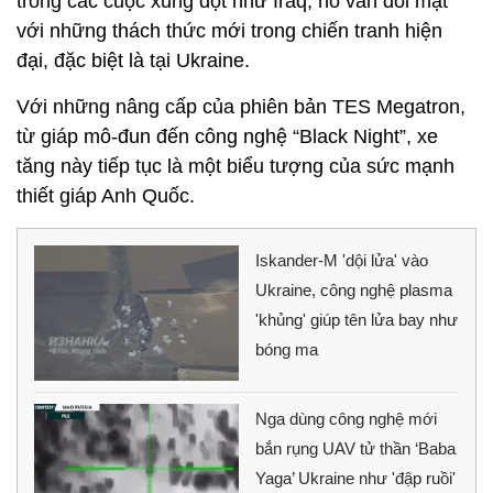
trong các cuộc xung đột như Iraq, nó vẫn đối mặt
với những thách thức mới trong chiến tranh hiện
đại, đặc biệt là tại Ukraine.
Với những nâng cấp của phiên bản TES Megatron,
từ giáp mô-đun đến công nghệ “Black Night”, xe
tăng này tiếp tục là một biểu tượng của sức mạnh
thiết giáp Anh Quốc.
Iskander-M 'dội lửa' vào
Ukraine, công nghệ plasma
'khủng' giúp tên lửa bay như
bóng ma
Nga dùng công nghệ mới
bắn rụng UAV tử thần ‘Baba
Yaga’ Ukraine như 'đập ruồi'