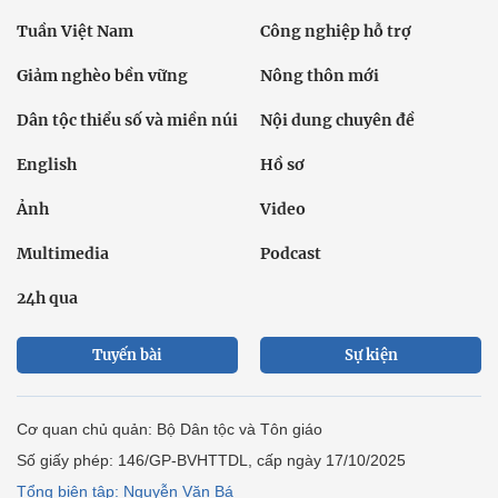
Tuần Việt Nam
Công nghiệp hỗ trợ
Giảm nghèo bền vững
Nông thôn mới
Dân tộc thiểu số và miền núi
Nội dung chuyên đề
English
Hồ sơ
Ảnh
Video
Multimedia
Podcast
24h qua
Tuyến bài
Sự kiện
Cơ quan chủ quản: Bộ Dân tộc và Tôn giáo
Số giấy phép: 146/GP-BVHTTDL, cấp ngày 17/10/2025
Tổng biên tập: Nguyễn Văn Bá