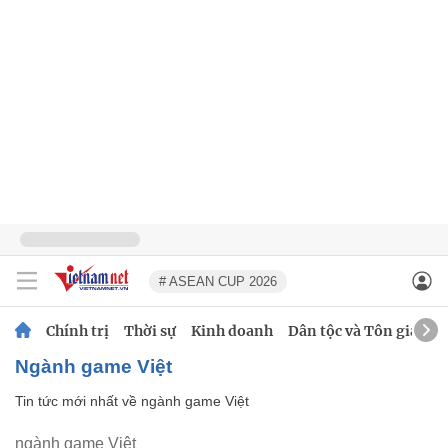
# ASEAN CUP 2026
Chính trị
Thời sự
Kinh doanh
Dân tộc và Tôn giáo
ngành game Việt
Tin tức mới nhất về
ngành game Việt
ngành game Việt