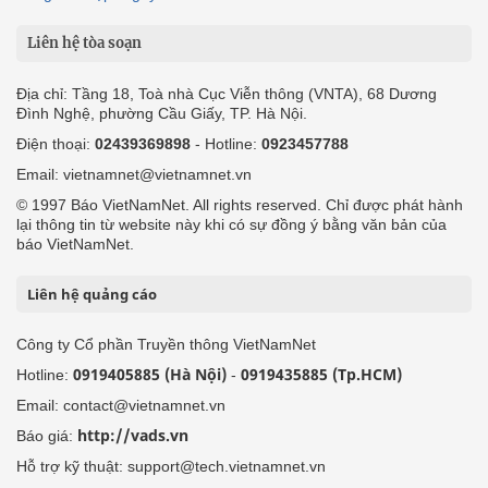
Liên hệ tòa soạn
Địa chỉ: Tầng 18, Toà nhà Cục Viễn thông (VNTA), 68 Dương
Đình Nghệ, phường Cầu Giấy, TP. Hà Nội.
Điện thoại:
02439369898
- Hotline:
0923457788
Email: vietnamnet@vietnamnet.vn
© 1997 Báo VietNamNet. All rights reserved. Chỉ được phát hành
lại thông tin từ website này khi có sự đồng ý bằng văn bản của
báo VietNamNet.
Liên hệ quảng cáo
Công ty Cổ phần Truyền thông VietNamNet
0919405885 (Hà Nội)
0919435885 (Tp.HCM)
Hotline:
-
Email: contact@vietnamnet.vn
http://vads.vn
Báo giá:
Hỗ trợ kỹ thuật: support@tech.vietnamnet.vn