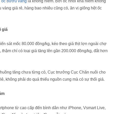
n
ốc bươu vàng
là không hiếm. Bởi ốc nhồi khá hiếm không
u vàng giá rẻ, hàng bao nhiêu cũng có, ăn vị giống hệt ốc
i giá
iến sát mốc 80.000 đồng/kg, kéo theo giá thịt lợn ngoài chợ
thậm chí có loại giá tăng lên gần 200.000 đồng/kg, đắt hơn
 chuồng tăng chưa từng có, Cục trrưởng Cục Chăn nuôi cho
lẻ, không phải do quá thiếu nguồn cung mà có sự thổi giá.
năm
rtphone từ cao cấp đến bình dân như iPhone, Vsmart Live,