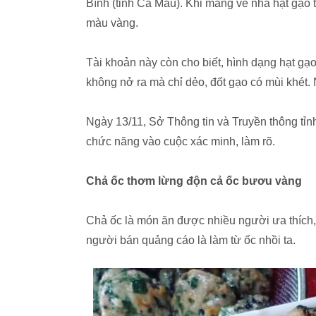
Bình (tỉnh Cà Mau). Khi mang về nhà hạt gạo 
màu vàng.
Tài khoản này còn cho biết, hình dạng hạt g
không nở ra mà chỉ dẻo, đốt gạo có mùi khét.
Ngày 13/11, Sở Thông tin và Truyền thông tỉ
chức năng vào cuộc xác minh, làm rõ.
Chả ốc thơm lừng độn cả ốc bươu vàng
Chả ốc là món ăn được nhiều người ưa thích,
người bán quảng cáo là làm từ ốc nhồi ta.