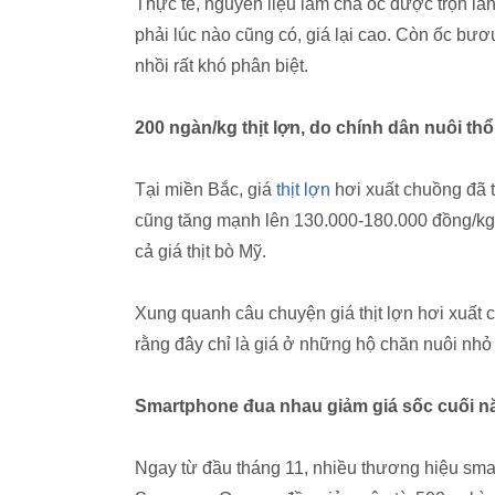
Thực tế, nguyên liệu làm chả ốc được trộn lẫ
phải lúc nào cũng có, giá lại cao. Còn ốc bươ
nhồi rất khó phân biệt.
200 ngàn/kg thịt lợn, do chính dân nuôi thổ
Tại miền Bắc, giá
thịt lợn
hơi xuất chuồng đã t
cũng tăng mạnh lên 130.000-180.000 đồng/kg, 
cả giá thịt bò Mỹ.
Xung quanh câu chuyện giá thịt lợn hơi xuất
rằng đây chỉ là giá ở những hộ chăn nuôi nhỏ 
Smartphone đua nhau giảm giá sốc cuối 
Ngay từ đầu tháng 11, nhiều thương hiệu sma