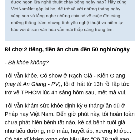
được ngọn lửa nghệ thuật cháy bỏng ngày nào? Hãy cùng
VietNamNet gặp lại họ, để trở về với những tháng ngày
vàng son và lắng nghe những chia sẻ về cuộc đời cùng
những thăng trầm nhưng tình yêu nghệ thuật và niềm tự
hào với di sản văn hóa vẫn mãi thắp sáng trong tim.
Đi chợ 2 tiếng, tiền ăn chưa đến 50 nghìn/ngày
- Bà khỏe không?
Tôi vẫn khỏe. Có show ở Rạch Giá - Kiên Giang
(nay là An Giang - PV)
, tôi đi hát từ 13h rồi lập tức
trở về TPHCM lúc 4h sáng hôm sau, mệt mà vui.
Tôi vẫn khám sức khỏe định kỳ 6 tháng/lần dù ở
Pháp hay Việt Nam. Đến giờ phút này, tôi hoàn toàn
chưa phát hiện bệnh tật nào, kể cả bệnh tuổi già
như tiểu đường, mỡ máu, huyết áp, xương khớp...
Có bác sĩ khám xong còn kêu lên: "Cô 78 tuổi sao