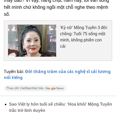
mấy đâu? Vì vậy, hàng chục năm nay, tôi vẫn sống
hết mình chứ không ngồi một chỗ nghe theo mệnh
số.
'Kỳ nữ' Mộng Tuyền 3 đời
chồng: Tuổi 75 sống một
mình, không phiền con
cái
Tuyến bài:
Đời thăng trầm của các nghệ sĩ cải lương
nổi tiếng
Sao Việt ly hôn tuổi xế chiều: 'Hoa khôi' Mộng Tuyền
trắc trở tình duyên