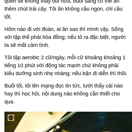
quen sẽ không thấy đói nữa, buổi sáng có thể ăn
thêm chút trái cây. Tôi ăn không cầu ngon, chỉ cầu
tốt.
Hôm nào đi với đoàn, ai ăn sao thì mình vậy. Sống
với tập thể phải hòa đồng; nếu tỏ ra đặc biệt, người
ta sẽ mất cảm tình.
Tôi tập aerobic 2 cữ/ngày, mỗi cữ khoảng khoảng 1
tiếng 10 phút với động tác mạnh chứ không phải
kiểu dưỡng sinh nhẹ nhàng; nếu bận đi diễn thì thôi.
Buổi tối, tôi lên mạng đọc tin tức, lướt thấy cái nào
hay thì học hỏi, nội dung nào không cần thiết cho
qua.