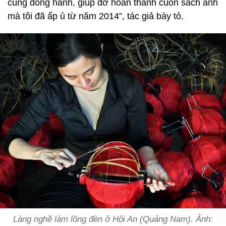
cùng đồng hành, giúp đỡ hoàn thành cuốn sách ảnh
mà tôi đã ấp ủ từ năm 2014”, tác giả bày tỏ.
Làng nghề làm lồng đèn ở Hội An (Quảng Nam). Ảnh: