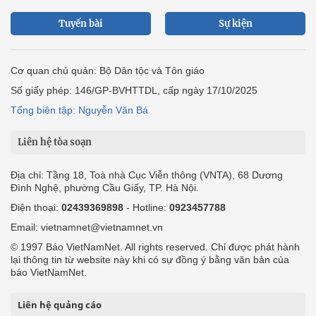
Tuyến bài
Sự kiện
Cơ quan chủ quản: Bộ Dân tộc và Tôn giáo
Số giấy phép: 146/GP-BVHTTDL, cấp ngày 17/10/2025
Tổng biên tập: Nguyễn Văn Bá
Liên hệ tòa soạn
Địa chỉ: Tầng 18, Toà nhà Cục Viễn thông (VNTA), 68 Dương
Đình Nghệ, phường Cầu Giấy, TP. Hà Nội.
Điện thoại:
02439369898
- Hotline:
0923457788
Email: vietnamnet@vietnamnet.vn
© 1997 Báo VietNamNet. All rights reserved. Chỉ được phát hành
lại thông tin từ website này khi có sự đồng ý bằng văn bản của
báo VietNamNet.
Liên hệ quảng cáo