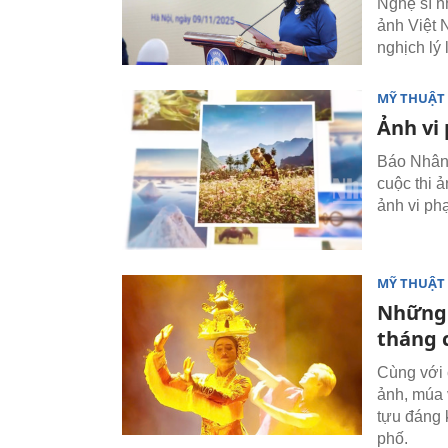
Nghệ sĩ n
ảnh Việt 
nghịch lý 
MỸ THUẬT 
Ảnh vi
Báo Nhân 
cuộc thi ả
ảnh vi ph
MỸ THUẬT 
Những 
tháng 
Cùng với 
ảnh, múa 
tựu đáng 
phố.