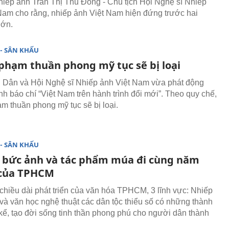
hiếp ảnh Trần Thị Thu Đông - Chủ tịch Hội Nghệ sĩ Nhiếp
Nam cho rằng, nhiếp ảnh Việt Nam hiện đứng trước hai
lớn.
- SÂN KHẤU
 phạm thuần phong mỹ tục sẽ bị loại
Dân và Hội Nghệ sĩ Nhiếp ảnh Việt Nam vừa phát động
nh báo chí “Việt Nam trên hành trình đổi mới”. Theo quy chế,
ạm thuần phong mỹ tục sẽ bị loại.
- SÂN KHẤU
bức ảnh và tác phẩm múa đi cùng năm
của TPHCM
chiều dài phát triển của văn hóa TPHCM, 3 lĩnh vực: Nhiếp
và văn học nghệ thuật các dân tộc thiểu số có những thành
kể, tạo đời sống tinh thần phong phú cho người dân thành