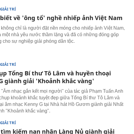
GIẢI TRÍ
 biết về 'ông tổ' nghề nhiếp ảnh Việt Nam
không chỉ là người đặt nền móng cho nhiếp ảnh Việt Nam,
à một nhà yêu nước thầm lặng và đã có những đóng góp
g cho sự nghiệp giải phóng dân tộc.
GIẢI TRÍ
ụp Tổng Bí thư Tô Lâm và huyền thoại
G giành giải 'Khoảnh khắc vàng'
"Âm nhạc gắn kết mọi người" của tác giả Phạm Tuấn Anh
 chụp khoảnh khắc tuyệt đẹp giữa Tổng Bí thư Tô Lâm và
ại âm nhạc Kenny G tại Nhà hát Hồ Gươm giành giải Nhất
ảnh "Khoảnh khắc vàng".
GIẢI TRÍ
 tìm kiếm nạn nhân Làng Nủ giành giải