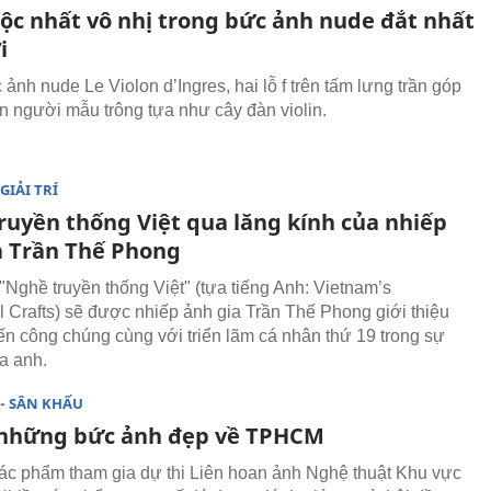
ộc nhất vô nhị trong bức ảnh nude đắt nhất
i
ảnh nude Le Violon d’Ingres, hai lỗ f trên tấm lưng trần góp
n người mẫu trông tựa như cây đàn violin.
GIẢI TRÍ
ruyền thống Việt qua lăng kính của nhiếp
a Trần Thế Phong
"Nghề truyền thống Việt" (tựa tiếng Anh: Vietnam’s
al Crafts) sẽ được nhiếp ảnh gia Trần Thế Phong giới thiệu
đến công chúng cùng với triển lãm cá nhân thứ 19 trong sự
a anh.
- SÂN KHẤU
những bức ảnh đẹp về TPHCM
ác phẩm tham gia dự thi Liên hoan ảnh Nghệ thuật Khu vực