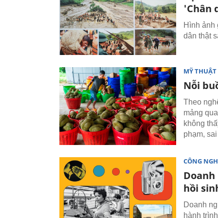
'Chân 
Hình ảnh 
dân thật 
MỸ THUẬT 
Nỗi bu
Theo nghệ
mảng quan
không thấ
phạm, sai 
CÔNG NGH
Doanh 
hồi si
Doanh ngh
hành trình