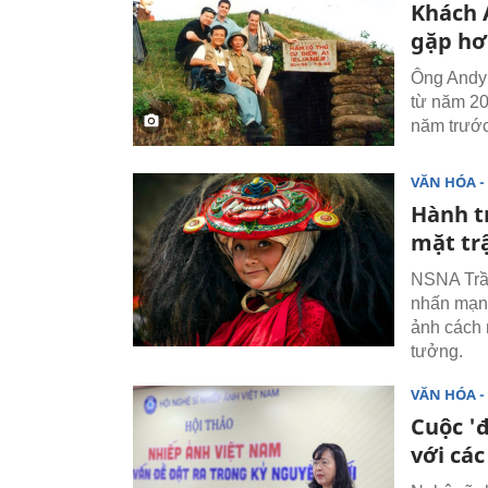
Khách 
gặp hơ
Ông Andy 
từ năm 20
năm trước
VĂN HÓA - 
Hành t
mặt tr
NSNA Trần
nhấn mạnh
ảnh cách 
tưởng.
VĂN HÓA - 
Cuộc '
với các