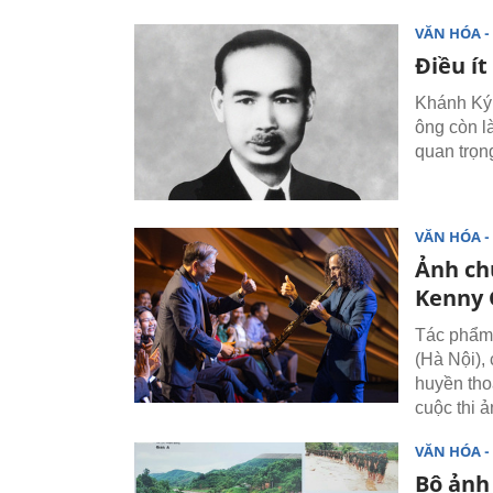
VĂN HÓA - 
Điều ít
Khánh Ký 
ông còn l
quan trọn
VĂN HÓA - 
Ảnh ch
Kenny 
Tác phẩm 
(Hà Nội),
huyền tho
cuộc thi 
VĂN HÓA - 
Bộ ảnh