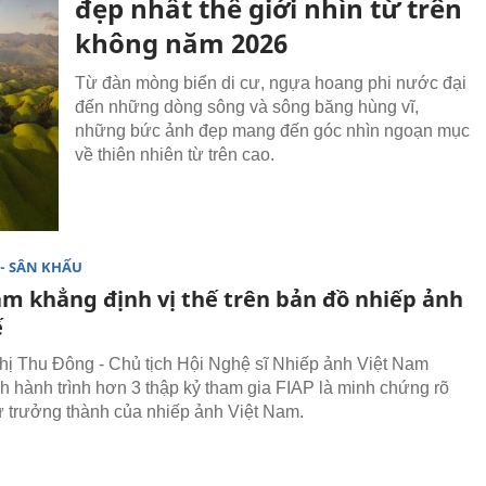
đẹp nhất thế giới nhìn từ trên
không năm 2026
Từ đàn mòng biển di cư, ngựa hoang phi nước đại
đến những dòng sông và sông băng hùng vĩ,
những bức ảnh đẹp mang đến góc nhìn ngoạn mục
về thiên nhiên từ trên cao.
- SÂN KHẤU
am khẳng định vị thế trên bản đồ nhiếp ảnh
ế
hị Thu Đông - Chủ tịch Hội Nghệ sĩ Nhiếp ảnh Việt Nam
 hành trình hơn 3 thập kỷ tham gia FIAP là minh chứng rõ
ự trưởng thành của nhiếp ảnh Việt Nam.