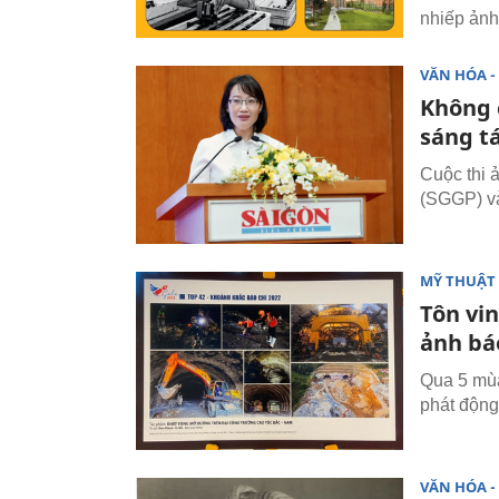
nhiếp ảnh
VĂN HÓA - 
Không 
sáng t
Cuộc thi 
(SGGP) và
MỸ THUẬT 
Tôn vi
ảnh bá
Qua 5 mùa
phát động
VĂN HÓA - 