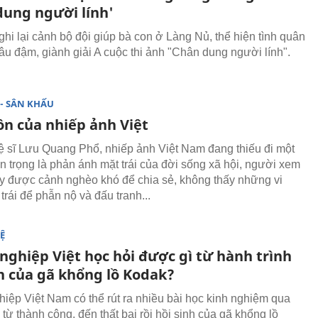
dung người lính'
ghi lại cảnh bộ đội giúp bà con ở Làng Nủ, thể hiện tình quân
sâu đậm, giành giải A cuộc thi ảnh "Chân dung người lính".
- SÂN KHẤU
ồn của nhiếp ảnh Việt
 sĩ Lưu Quang Phổ, nhiếp ảnh Việt Nam đang thiếu đi một
 trọng là phản ánh mặt trái của đời sống xã hội, người xem
y được cảnh nghèo khó để chia sẻ, không thấy những vi
trái để phẫn nộ và đấu tranh...
Ệ
nghiệp Việt học hỏi được gì từ hành trình
nh của gã khổng lồ Kodak?
iệp Việt Nam có thể rút ra nhiều bài học kinh nghiệm qua
 từ thành công, đến thất bại rồi hồi sinh của gã khổng lồ