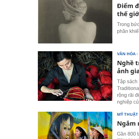
Điểm đ
thế giớ
Trong bức 
phần khiế
VĂN HÓA - 
Nghề t
ảnh gi
Tập sách 
Tradition
rộng rãi 
nghiệp củ
MỸ THUẬT 
Ngắm 
Gần 800 t