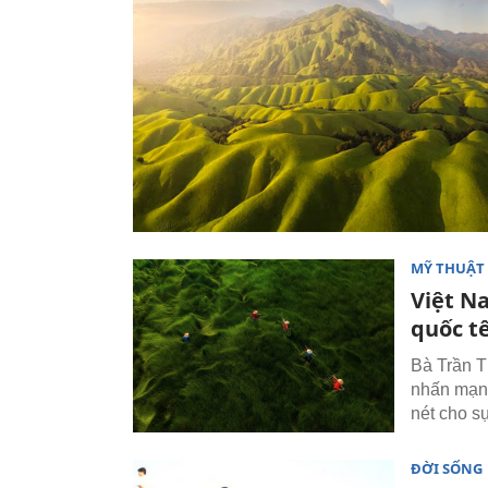
MỸ THUẬT 
Việt N
quốc t
Bà Trần T
nhấn mạnh
nét cho s
ĐỜI SỐNG