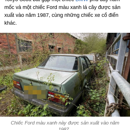
mốc và một chiếc Ford màu xanh lá cây được sản
xuất vào năm 1987, cùng những chiếc xe cổ điển
khác.
Chiếc Ford màu xanh này được sản xuất vào năm
1987.