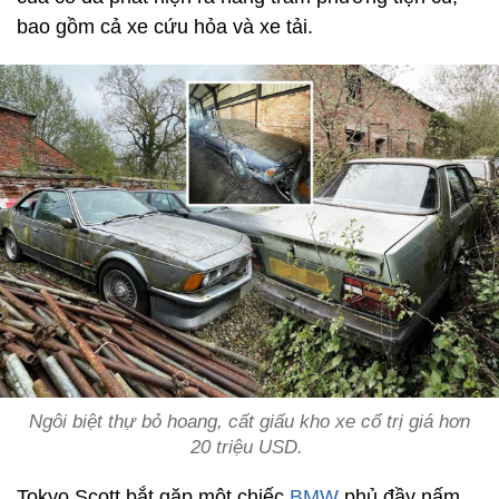
bao gồm cả xe cứu hỏa và xe tải.
Ngôi biệt thự bỏ hoang, cất giấu kho xe cổ trị giá hơn
20 triệu USD.
Tokyo Scott bắt gặp một chiếc
BMW
phủ đầy nấm