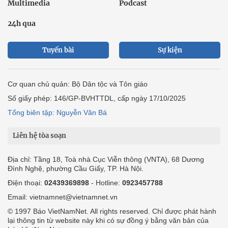
Multimedia
Podcast
24h qua
Tuyến bài
Sự kiện
Cơ quan chủ quản: Bộ Dân tộc và Tôn giáo
Số giấy phép: 146/GP-BVHTTDL, cấp ngày 17/10/2025
Tổng biên tập: Nguyễn Văn Bá
Liên hệ tòa soạn
Địa chỉ: Tầng 18, Toà nhà Cục Viễn thông (VNTA), 68 Dương
Đình Nghệ, phường Cầu Giấy, TP. Hà Nội.
Điện thoại:
02439369898
- Hotline:
0923457788
Email: vietnamnet@vietnamnet.vn
© 1997 Báo VietNamNet. All rights reserved. Chỉ được phát hành
lại thông tin từ website này khi có sự đồng ý bằng văn bản của