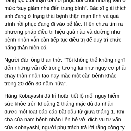
năng lọc của thận đã hồi phục đôi chút nhưng vẫn ở
mức “suy giảm nhẹ đến trung bình”. Bác sĩ giải thích
anh đang ở trạng thái bệnh thận mạn tính và quá
trình hồi phục đang đi vào bế tắc. Hiện chưa tìm ra
phương pháp điều trị hiệu quả nào và dường như
bệnh nhân vẫn cần tiếp tục điều trị để duy trì chức
năng thận hiện có.
Người đàn ông than thở: “Tôi không thể không nghĩ
đến những vấn đề trong tương lai như nguy cơ phải
chạy thận nhân tạo hay mắc một căn bệnh khác
trong 20 đến 30 năm nữa”.
Hãng Kobayashi đã trì hoãn tiết lộ mối nguy hiểm
sức khỏe trên khoảng 2 tháng mặc dù đã nhận
được một loạt báo cáo bắt đầu từ giữa tháng 1. Khi
cha của nam bệnh nhân liên hệ với dịch vụ tư vấn
của Kobayashi, người phụ trách trả lời rằng công ty