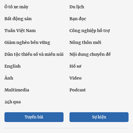
Ô tô xe máy
Du lịch
Bất động sản
Bạn đọc
Tuần Việt Nam
Công nghiệp hỗ trợ
Giảm nghèo bền vững
Nông thôn mới
Dân tộc thiểu số và miền núi
Nội dung chuyên đề
English
Hồ sơ
Ảnh
Video
Multimedia
Podcast
24h qua
Tuyến bài
Sự kiện