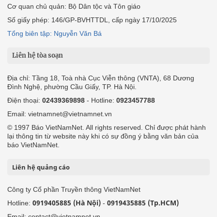
Cơ quan chủ quản: Bộ Dân tộc và Tôn giáo
Số giấy phép: 146/GP-BVHTTDL, cấp ngày 17/10/2025
Tổng biên tập: Nguyễn Văn Bá
Liên hệ tòa soạn
Địa chỉ: Tầng 18, Toà nhà Cục Viễn thông (VNTA), 68 Dương
Đình Nghệ, phường Cầu Giấy, TP. Hà Nội.
Điện thoại:
02439369898
- Hotline:
0923457788
Email: vietnamnet@vietnamnet.vn
© 1997 Báo VietNamNet. All rights reserved. Chỉ được phát hành
lại thông tin từ website này khi có sự đồng ý bằng văn bản của
báo VietNamNet.
Liên hệ quảng cáo
Công ty Cổ phần Truyền thông VietNamNet
0919405885 (Hà Nội)
0919435885 (Tp.HCM)
Hotline:
-
Email: contact@vietnamnet.vn