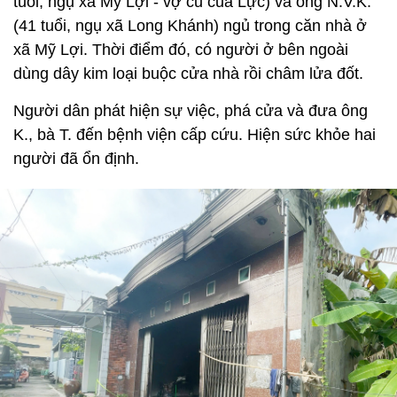
tuổi, ngụ xã Mỹ Lợi - vợ cũ của Lực) và ông N.V.K.
(41 tuổi, ngụ xã Long Khánh) ngủ trong căn nhà ở
xã Mỹ Lợi. Thời điểm đó, có người ở bên ngoài
dùng dây kim loại buộc cửa nhà rồi châm lửa đốt.
Người dân phát hiện sự việc, phá cửa và đưa ông
K., bà T. đến bệnh viện cấp cứu. Hiện sức khỏe hai
người đã ổn định.