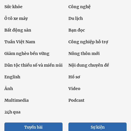
Sức khỏe
Công nghệ
Ô tô xe máy
Du lịch
Bất động sản
Bạn đọc
Tuần Việt Nam
Công nghiệp hỗ trợ
Giảm nghèo bền vững
Nông thôn mới
Dân tộc thiểu số và miền núi
Nội dung chuyên đề
English
Hồ sơ
Ảnh
Video
Multimedia
Podcast
24h qua
Tuyến bài
Sự kiện