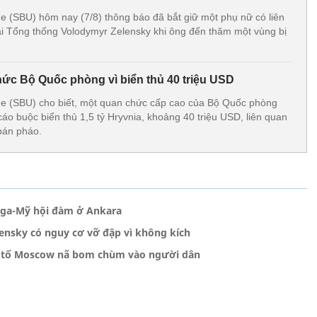
e (SBU) hôm nay (7/8) thông báo đã bắt giữ một phụ nữ có liên
i Tổng thống Volodymyr Zelensky khi ông đến thăm một vùng bị
hức Bộ Quốc phòng vì biển thủ 40 triệu USD
ne (SBU) cho biết, một quan chức cấp cao của Bộ Quốc phòng
cáo buộc biển thủ 1,5 tỷ Hryvnia, khoảng 40 triệu USD, liên quan
bán pháo.
 Nga-Mỹ hội đàm ở Ankara
lensky có nguy cơ vỡ đập vì không kích
ev tố Moscow nã bom chùm vào người dân