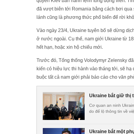
quyền Kiev ban hành lệnh tổng động viên. Tí
đã vượt biên tới Romania bằng cách bơi qua
lánh cũng là phương thức phổ biến để rời khỏ
Vào ngày 23/4, Ukraine tuyên bố sẽ dừng dịch
ở nước ngoài. Cụ thể, nam giới Ukraine từ 18
hết hạn, hoặc xin hộ chiếu mới.
Trước đó, Tổng thống Volodymyr Zelensky đã t
kiến có hiệu lực thi hành vào tháng tới, sẽ hạ 
buộc tất cả nam giới phải báo cáo cho văn ph
Ukraine bắt giữ thị 
Cơ quan an ninh Ukraine
do để lộ thông tin về vi
Ukraine bắt một p