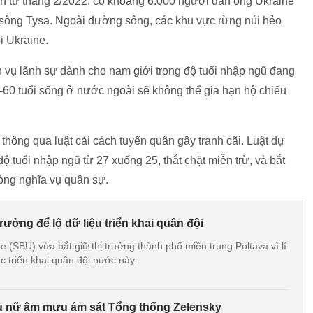
nh từ tháng 2/2022, có khoảng 6.000 người đàn ông Ukraine
 sông Tysa. Ngoài đường sông, các khu vực rừng núi hẻo
i Ukraine.
 vụ lãnh sự dành cho nam giới trong độ tuổi nhập ngũ đang
-60 tuổi sống ở nước ngoài sẽ không thể gia hạn hộ chiếu
hông qua luật cải cách tuyển quân gây tranh cãi. Luật dự
độ tuổi nhập ngũ từ 27 xuống 25, thắt chặt miễn trừ, và bắt
òng nghĩa vụ quân sự.
trưởng để lộ dữ liệu triển khai quân đội
 (SBU) vừa bắt giữ thị trưởng thành phố miền trung Poltava vì lí
ệc triển khai quân đội nước này.
hụ nữ âm mưu ám sát Tổng thống Zelensky