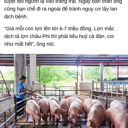
tuyệt đối người lạ vào trang trại. Ngay bản thân ông
cũng hạn chế đi ra ngoài để tránh nguy cơ lây lan
dịch bệnh.
“Giá mỗi con lợn lên tới 6-7 triệu đồng. Lợn mắc
dịch tả lợn châu Phi thì phải tiêu huỷ cả đàn, coi
như mất hết”, ông nói.