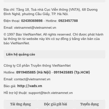
Địa chỉ: Tầng 18, Toà nhà Cục Viễn thông (VNTA), 68 Dương
Đình Nghệ, phường Cầu Giấy, TP. Hà Nội.
Điện thoại:
02439369898
- Hotline:
0923457788
Email: vietnamnet@vietnamnet.vn
© 1997 Báo VietNamNet. All rights reserved. Chỉ được phát hành
lại thông tin từ website này khi có sự đồng ý bằng văn bản của
báo VietNamNet.
Liên hệ quảng cáo
Công ty Cổ phần Truyền thông VietNamNet
0919405885 (Hà Nội)
0919435885 (Tp.HCM)
Hotline:
-
Email: contact@vietnamnet.vn
http://vads.vn
Báo giá:
Hỗ trợ kỹ thuật: support@tech.vietnamnet.vn
Tải ứng dụng
Độc giả gửi bài
Tuyển dụng