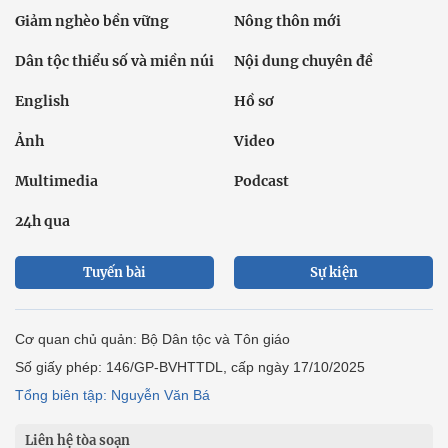
Giảm nghèo bền vững
Nông thôn mới
Dân tộc thiểu số và miền núi
Nội dung chuyên đề
English
Hồ sơ
Ảnh
Video
Multimedia
Podcast
24h qua
Tuyến bài
Sự kiện
Cơ quan chủ quản: Bộ Dân tộc và Tôn giáo
Số giấy phép: 146/GP-BVHTTDL, cấp ngày 17/10/2025
Tổng biên tập: Nguyễn Văn Bá
Liên hệ tòa soạn