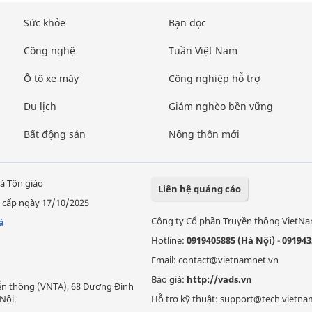
Sức khỏe
Bạn đọc
Công nghệ
Tuần Việt Nam
Ô tô xe máy
Công nghiệp hỗ trợ
Du lịch
Giảm nghèo bền vững
Bất động sản
Nông thôn mới
à Tôn giáo
Liên hệ quảng cáo
 cấp ngày 17/10/2025
Công ty Cổ phần Truyền thông VietN
á
Hotline:
0919405885 (Hà Nội)
-
091943
Email: contact@vietnamnet.vn
Báo giá:
http://vads.vn
Viễn thông (VNTA), 68 Dương Đình
Nội.
Hỗ trợ kỹ thuật: support@tech.vietna