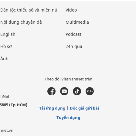
Dân tộc thiểu số và miền núi
Video
Nội dung chuyên đề
Multimedia
English
Podcast
Hồ sơ
24h qua
Ảnh
Theo dõi VietNamNet trên
amNet
5885 (Tp.HCM)
Tải ứng dụng
Độc giả gửi bài
Tuyển dụng
mnet.vn