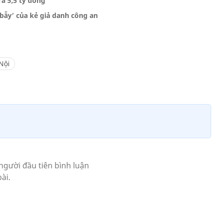
ừa 5,5 tỷ đồng
bẫy’ của kẻ giả danh công an
Nội