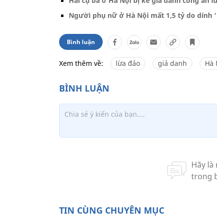
Hai cụ bà ở Hà Nội bị kẻ giả danh công an l
Người phụ nữ ở Hà Nội mất 1,5 tỷ do dính ‘
Bình luận
Xem thêm về:
lừa đảo
giả danh
Hà 
TIN CÙNG CHUYÊN MỤC