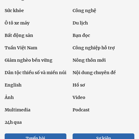
Sức khỏe
Công nghệ
Ô tô xe máy
Du lịch
Bất động sản
Bạn đọc
Tuần Việt Nam
Công nghiệp hỗ trợ
Giảm nghèo bền vững
Nông thôn mới
Dân tộc thiểu số và miền núi
Nội dung chuyên đề
English
Hồ sơ
Ảnh
Video
Multimedia
Podcast
24h qua
Tuyến bài
Sự kiện