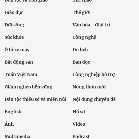
Dân tộc và Tôn giáo
Thể thao
Giáo dục
Thế giới
Đời sống
Văn hóa - Giải trí
Sức khỏe
Công nghệ
Ô tô xe máy
Du lịch
Bất động sản
Bạn đọc
Tuần Việt Nam
Công nghiệp hỗ trợ
Giảm nghèo bền vững
Nông thôn mới
Dân tộc thiểu số và miền núi
Nội dung chuyên đề
English
Hồ sơ
Ảnh
Video
Multimedia
Podcast