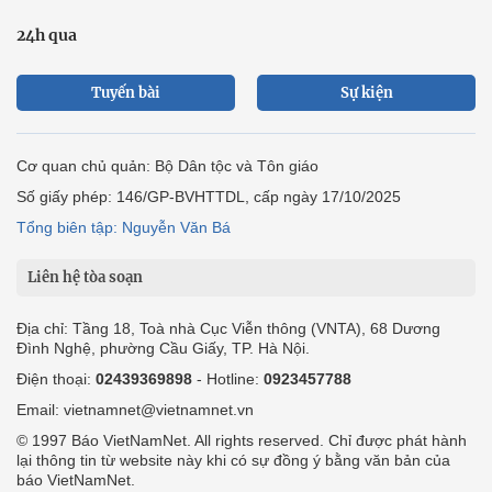
24h qua
Tuyến bài
Sự kiện
Cơ quan chủ quản: Bộ Dân tộc và Tôn giáo
Số giấy phép: 146/GP-BVHTTDL, cấp ngày 17/10/2025
Tổng biên tập: Nguyễn Văn Bá
Liên hệ tòa soạn
Địa chỉ: Tầng 18, Toà nhà Cục Viễn thông (VNTA), 68 Dương
Đình Nghệ, phường Cầu Giấy, TP. Hà Nội.
Điện thoại:
02439369898
- Hotline:
0923457788
Email: vietnamnet@vietnamnet.vn
© 1997 Báo VietNamNet. All rights reserved. Chỉ được phát hành
lại thông tin từ website này khi có sự đồng ý bằng văn bản của
báo VietNamNet.