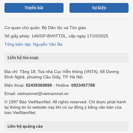
Tuyến bài
Sự kiện
Cơ quan chủ quản: Bộ Dân tộc và Tôn giáo
Số giấy phép: 146/GP-BVHTTDL, cấp ngày 17/10/2025
Tổng biên tập: Nguyễn Văn Bá
Liên hệ tòa soạn
Địa chỉ: Tầng 18, Toà nhà Cục Viễn thông (VNTA), 68 Dương
Đình Nghệ, phường Cầu Giấy, TP. Hà Nội.
Điện thoại:
02439369898
- Hotline:
0923457788
Email: vietnamnet@vietnamnet.vn
© 1997 Báo VietNamNet. All rights reserved. Chỉ được phát hành
lại thông tin từ website này khi có sự đồng ý bằng văn bản của
báo VietNamNet.
Liên hệ quảng cáo