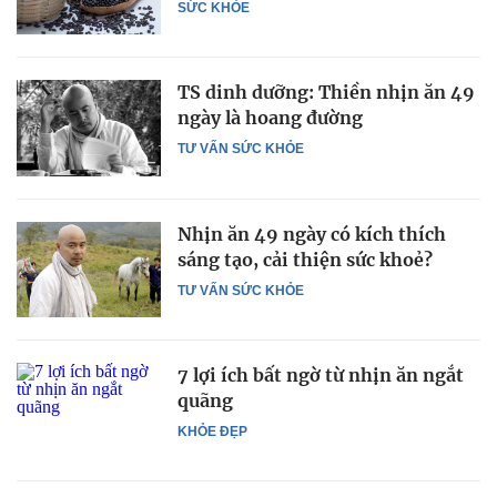
SỨC KHỎE
TS dinh dưỡng: Thiền nhịn ăn 49
ngày là hoang đường
TƯ VẤN SỨC KHỎE
Nhịn ăn 49 ngày có kích thích
sáng tạo, cải thiện sức khoẻ?
TƯ VẤN SỨC KHỎE
7 lợi ích bất ngờ từ nhịn ăn ngắt
quãng
KHỎE ĐẸP