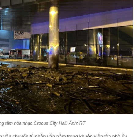
ng tâm hòa nhạc Crocus City Hall. Ảnh: RT
 vận chuyển tù nhân vẫn nằm trong khuôn viên tòa nhà ủy