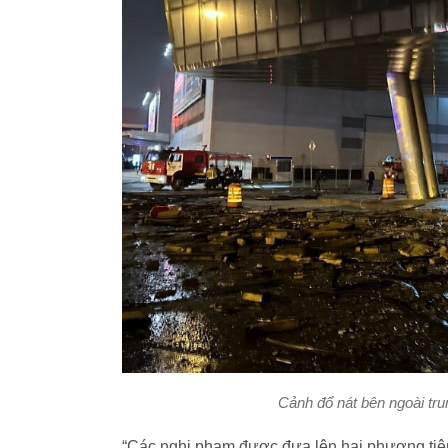
Cảnh đổ nát bên ngoài tru
“Các nghi phạm được đưa lên hai phương tiện