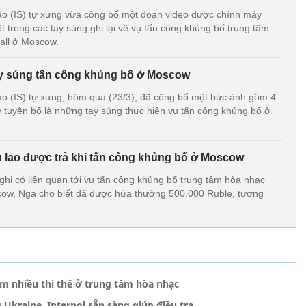
o (IS) tự xưng vừa công bố một đoạn video được chính máy
 trong các tay súng ghi lại về vụ tấn công khủng bố trung tâm
all ở Moscow.
ay súng tấn công khủng bố ở Moscow
o (IS) tự xưng, hôm qua (23/3), đã công bố một bức ảnh gồm 4
tuyên bố là những tay súng thực hiện vụ tấn công khủng bố ở
ù lao được trả khi tấn công khủng bố ở Moscow
nghi có liên quan tới vụ tấn công khủng bố trung tâm hòa nhạc
cow, Nga cho biết đã được hứa thưởng 500.000 Ruble, tương
m nhiều thi thể ở trung tâm hòa nhạc
kraine, Interpol sẵn sàng giúp điều tra