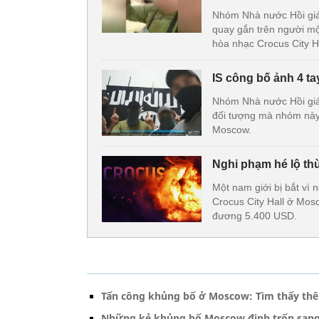
Nhóm Nhà nước Hồi giá
quay gắn trên người một
hòa nhạc Crocus City H
IS công bố ảnh 4 t
Nhóm Nhà nước Hồi giá
đối tượng mà nhóm này 
Moscow.
Nghi phạm hé lộ th
Một nam giới bị bắt vì 
Crocus City Hall ở Mos
đương 5.400 USD.
Tấn công khủng bố ở Moscow: Tìm thấy thê
Những kẻ khủng bố Moscow định trốn sang U