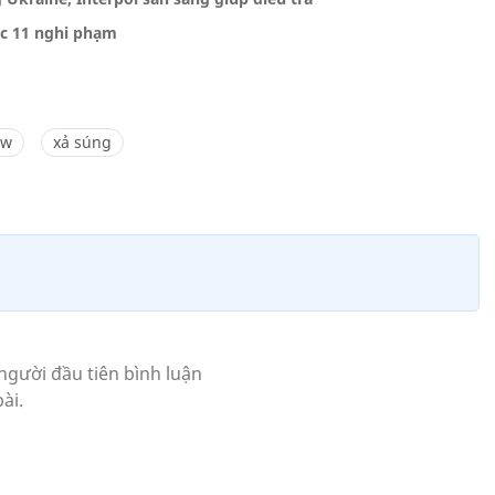
c 11 nghi phạm
ow
xả súng