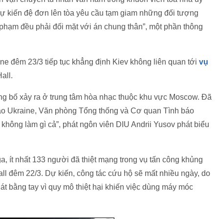
 dự kiến đệ đơn lên tòa yêu cầu tạm giam những đối tượng
hạm đều phải đối mặt với án chung thân”, một phần thông
ne đêm 23/3 tiếp tục khẳng định Kiev không liên quan tới
vụ
all.
ủng bố xảy ra ở trung tâm hòa nhạc thuộc khu vực Moscow. Đã
iao Ukraine, Văn phòng Tổng thống và Cơ quan Tình báo
 không làm gì cả”, phát ngôn viên DIU Andrii Yusov phát biểu
a, ít nhất 133 người đã thiệt mạng trong vụ tấn công khủng
all đêm 22/3. Dự kiến, công tác cứu hộ sẽ mất nhiều ngày, do
át bằng tay vì quy mô thiệt hại khiến việc dùng máy móc