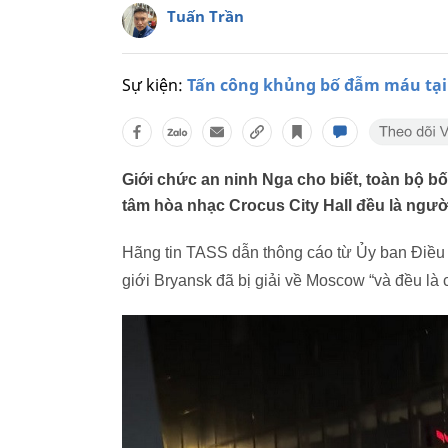
Tuấn Trần
Sự kiện:
Tấn công khủng bố đẫm máu tạ
Giới chức an ninh Nga cho biết, toàn bộ b
tâm hòa nhạc Crocus City Hall đều là ngườ
Hãng tin TASS dẫn thông cáo từ Ủy ban Điều tr
giới Bryansk đã bị giải về Moscow “và đều là