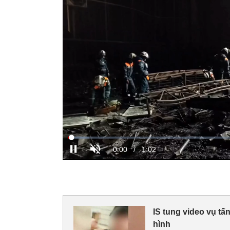
IS tung video vụ t
hình