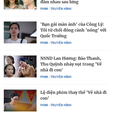
đâm nhau sau lưng
PHIM - TRUYỀN HÌNH
'Bạn gái màn ảnh' của Công Lý:
Tôi từ chối đóng cảnh 'nóng' với
Quốc Trường
PHIM - TRUYỀN HÌNH
NSND Lan Hương: Bảo Thanh,
Thu Quỳnh nhảy vọt trong 'Về
nhà đi con'
PHIM - TRUYỀN HÌNH
Lộ diện phim thay thế 'Về nhà đi
con'
PHIM - TRUYỀN HÌNH