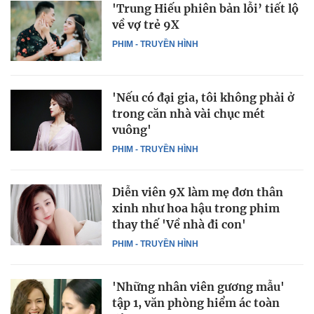
'Trung Hiếu phiên bản lỗi’ tiết lộ
về vợ trẻ 9X
PHIM - TRUYỀN HÌNH
'Nếu có đại gia, tôi không phải ở
trong căn nhà vài chục mét
vuông'
PHIM - TRUYỀN HÌNH
Diễn viên 9X làm mẹ đơn thân
xinh như hoa hậu trong phim
thay thế 'Về nhà đi con'
PHIM - TRUYỀN HÌNH
'Những nhân viên gương mẫu'
tập 1, văn phòng hiểm ác toàn