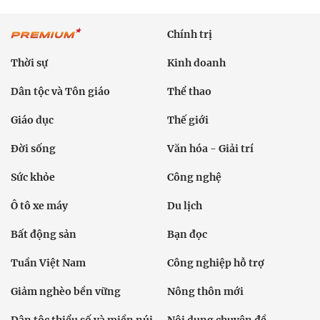
Chính trị
Thời sự
Kinh doanh
Dân tộc và Tôn giáo
Thể thao
Giáo dục
Thế giới
Đời sống
Văn hóa - Giải trí
Sức khỏe
Công nghệ
Ô tô xe máy
Du lịch
Bất động sản
Bạn đọc
Tuần Việt Nam
Công nghiệp hỗ trợ
Giảm nghèo bền vững
Nông thôn mới