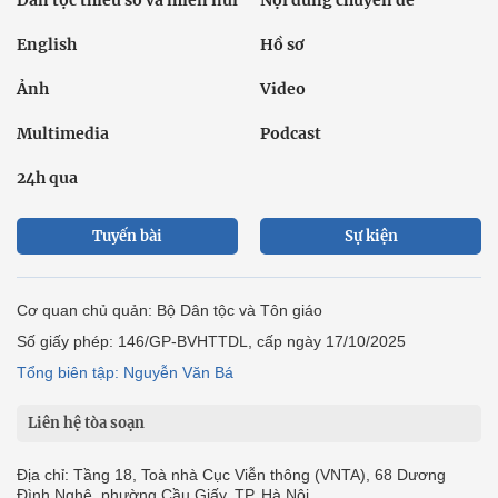
Dân tộc thiểu số và miền núi
Nội dung chuyên đề
English
Hồ sơ
Ảnh
Video
Multimedia
Podcast
24h qua
Tuyến bài
Sự kiện
Cơ quan chủ quản: Bộ Dân tộc và Tôn giáo
Số giấy phép: 146/GP-BVHTTDL, cấp ngày 17/10/2025
Tổng biên tập: Nguyễn Văn Bá
Liên hệ tòa soạn
Địa chỉ: Tầng 18, Toà nhà Cục Viễn thông (VNTA), 68 Dương
Đình Nghệ, phường Cầu Giấy, TP. Hà Nội.