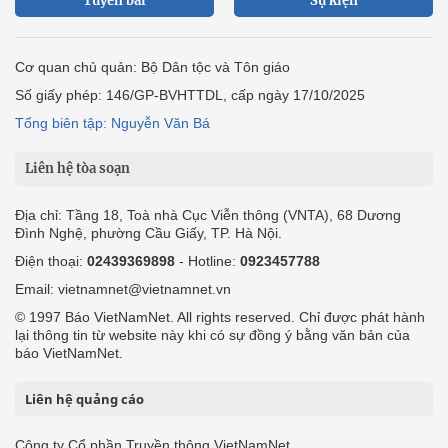
Tuyến bài
Sự kiện
Cơ quan chủ quản: Bộ Dân tộc và Tôn giáo
Số giấy phép: 146/GP-BVHTTDL, cấp ngày 17/10/2025
Tổng biên tập: Nguyễn Văn Bá
Liên hệ tòa soạn
Địa chỉ: Tầng 18, Toà nhà Cục Viễn thông (VNTA), 68 Dương
Đình Nghệ, phường Cầu Giấy, TP. Hà Nội.
Điện thoại:
02439369898
- Hotline:
0923457788
Email: vietnamnet@vietnamnet.vn
© 1997 Báo VietNamNet. All rights reserved. Chỉ được phát hành
lại thông tin từ website này khi có sự đồng ý bằng văn bản của
báo VietNamNet.
Liên hệ quảng cáo
Công ty Cổ phần Truyền thông VietNamNet