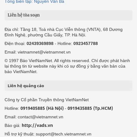
Tổng biên tập: Nguyễn Văn Bá
Liên hệ tòa soạn
Địa chỉ: Tầng 18, Toà nhà Cục Viễn thông (VNTA), 68 Dương
Đình Nghệ, phường Cầu Giấy, TP. Hà Nội.
Điện thoại:
02439369898
- Hotline:
0923457788
Email: vietnamnet@vietnamnet.vn
© 1997 Báo VietNamNet. All rights reserved. Chỉ được phát hành
lại thông tin từ website này khi có sự đồng ý bằng văn bản của
báo VietNamNet.
Liên hệ quảng cáo
Công ty Cổ phần Truyền thông VietNamNet
0919405885 (Hà Nội)
0919435885 (Tp.HCM)
Hotline:
-
Email: contact@vietnamnet.vn
http://vads.vn
Báo giá:
Hỗ trợ kỹ thuật: support@tech.vietnamnet.vn