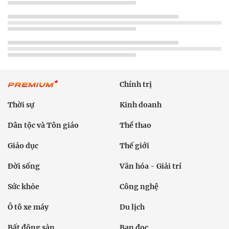
Chính trị
Thời sự
Kinh doanh
Dân tộc và Tôn giáo
Thể thao
Giáo dục
Thế giới
Đời sống
Văn hóa - Giải trí
Sức khỏe
Công nghệ
Ô tô xe máy
Du lịch
Bất động sản
Bạn đọc