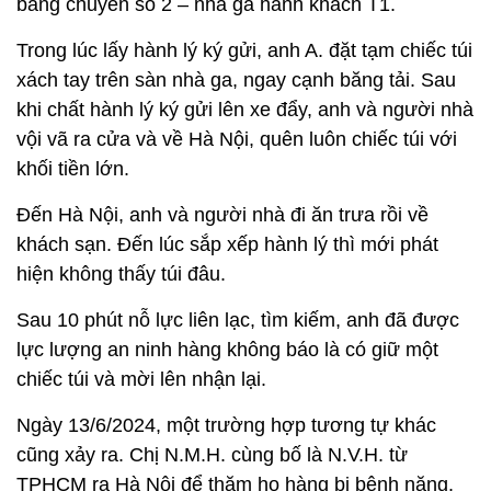
băng chuyền số 2 – nhà ga hành khách T1.
Trong lúc lấy hành lý ký gửi, anh A. đặt tạm chiếc túi
xách tay trên sàn nhà ga, ngay cạnh băng tải. Sau
khi chất hành lý ký gửi lên xe đẩy, anh và người nhà
vội vã ra cửa và về Hà Nội, quên luôn chiếc túi với
khối tiền lớn.
Đến Hà Nội, anh và người nhà đi ăn trưa rồi về
khách sạn. Đến lúc sắp xếp hành lý thì mới phát
hiện không thấy túi đâu.
Sau 10 phút nỗ lực liên lạc, tìm kiếm, anh đã được
lực lượng an ninh hàng không báo là có giữ một
chiếc túi và mời lên nhận lại.
Ngày 13/6/2024, một trường hợp tương tự khác
cũng xảy ra. Chị N.M.H. cùng bố là N.V.H. từ
TPHCM ra Hà Nội để thăm họ hàng bị bệnh nặng.