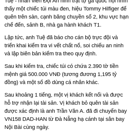
Tuệ - nhân viên Đội An ninh trật tự ga quốc nội nhìn
thấy một chiếc túi màu đen, hiệu Tommy Hilfiger để
quên trên sàn, cạnh băng chuyền số 2, khu vực hạn
chế đến, sảnh B, nhà ga hành khách T1.
Lập tức, anh Tuệ đã báo cho cán bộ trực đội và
triển khai kiểm tra vi vết chất nổ, soi chiếu an ninh
và lập biên bản kiểm tra theo quy định.
Sau khi kiểm tra, chiếc túi có chứa 2.390 tờ tiền
mệnh giá 500.000 VNĐ (tương đương 1,195 tỷ
đồng) và một số đồ dùng cá nhân khác.
Sau khoảng 1 tiếng, một vị khách kết nối và được
hỗ trợ nhận lại tài sản. Vị khách bỏ quên tài sản
được xác định là anh Trần Văn A. đã đi chuyến bay
VN158 DAD-HAN từ Đà Nẵng hạ cánh tại sân bay
Nội Bài cùng ngày.