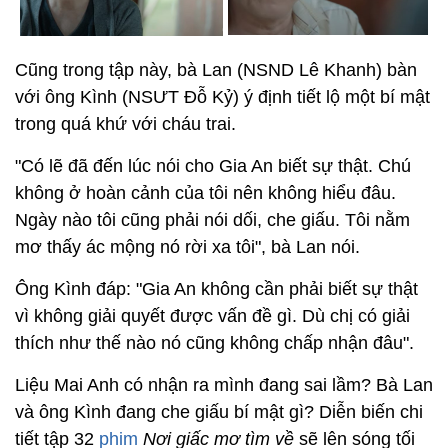
Cũng trong tập này, bà Lan (NSND Lê Khanh) bàn
với ông Kình (NSƯT Đỗ Kỷ) ý định tiết lộ một bí mật
trong quá khứ với cháu trai.
"Có lẽ đã đến lúc nói cho Gia An biết sự thật. Chú
không ở hoàn cảnh của tôi nên không hiểu đâu.
Ngày nào tôi cũng phải nói dối, che giấu. Tôi nằm
mơ thấy ác mộng nó rời xa tôi", bà Lan nói.
Ông Kình đáp: "Gia An không cần phải biết sự thật
vì không giải quyết được vấn đề gì. Dù chị có giải
thích như thế nào nó cũng không chấp nhận đâu".
Liệu Mai Anh có nhận ra mình đang sai lầm? Bà Lan
và ông Kình đang che giấu bí mật gì? Diễn biến chi
tiết tập 32
phim
Nơi giấc mơ tìm về
sẽ lên sóng tối