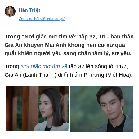
Hàn Triệt
Xem các bài viết của tác giả
Trong "Nơi giấc mơ tìm về" tập 32, Trí - bạn thân
Gia An khuyên Mai Anh không nên cư xử quá
quắt khiến người yêu sang chấn tâm lý, sợ yêu.
Trong
Nơi giấc mơ tìm về
tập 32 lên sóng tối 11/7,
Gia An (Lãnh Thanh) đi tỉnh tìm Phương (Việt Hoa).