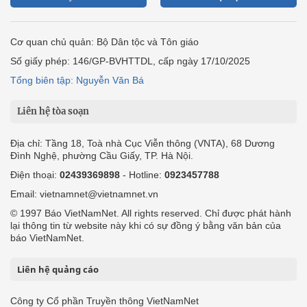
Cơ quan chủ quản: Bộ Dân tộc và Tôn giáo
Số giấy phép: 146/GP-BVHTTDL, cấp ngày 17/10/2025
Tổng biên tập: Nguyễn Văn Bá
Liên hệ tòa soạn
Địa chỉ: Tầng 18, Toà nhà Cục Viễn thông (VNTA), 68 Dương
Đình Nghệ, phường Cầu Giấy, TP. Hà Nội.
Điện thoại:
02439369898
- Hotline:
0923457788
Email: vietnamnet@vietnamnet.vn
© 1997 Báo VietNamNet. All rights reserved. Chỉ được phát hành
lại thông tin từ website này khi có sự đồng ý bằng văn bản của
báo VietNamNet.
Liên hệ quảng cáo
Công ty Cổ phần Truyền thông VietNamNet