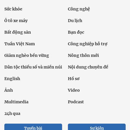
Sức khỏe
Công nghệ
Ô tô xe máy
Du lịch
Bất động sản
Bạn đọc
Tuần Việt Nam
Công nghiệp hỗ trợ
Giảm nghèo bền vững
Nông thôn mới
Dân tộc thiểu số và miền núi
Nội dung chuyên đề
English
Hồ sơ
Ảnh
Video
Multimedia
Podcast
24h qua
Tuyến bài
Sự kiện