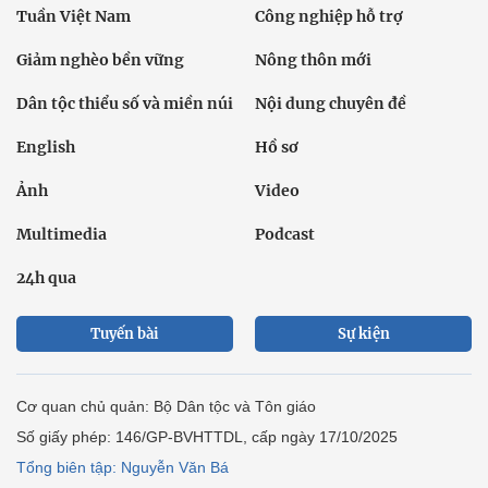
Tuần Việt Nam
Công nghiệp hỗ trợ
Giảm nghèo bền vững
Nông thôn mới
Dân tộc thiểu số và miền núi
Nội dung chuyên đề
English
Hồ sơ
Ảnh
Video
Multimedia
Podcast
24h qua
Tuyến bài
Sự kiện
Cơ quan chủ quản: Bộ Dân tộc và Tôn giáo
Số giấy phép: 146/GP-BVHTTDL, cấp ngày 17/10/2025
Tổng biên tập: Nguyễn Văn Bá