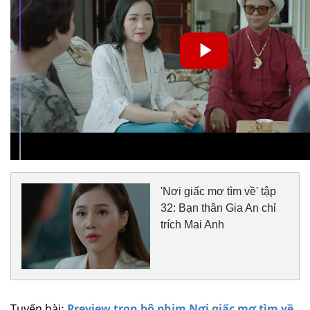
'Nơi giấc mơ tìm về' tập
32: Bạn thân Gia An chỉ
trích Mai Anh
Tuyến bài:
Preview trọn bộ phim Nơi giấc mơ tìm về