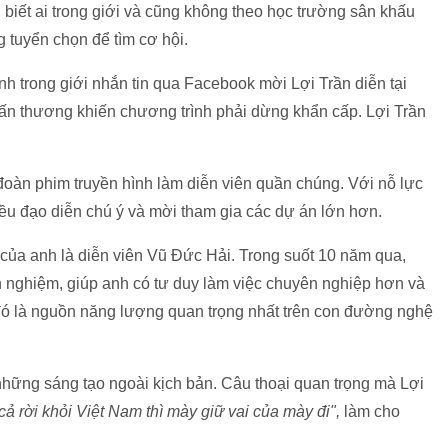
iết ai trong giới và cũng không theo học trường sân khấu
g tuyển chọn để tìm cơ hội.
 trong giới nhắn tin qua Facebook mời Lợi Trần diễn tại
hấn thương khiến chương trình phải dừng khẩn cấp. Lợi Trần
 đoàn phim truyền hình làm diễn viên quần chúng. Với nỗ lực
ều đạo diễn chú ý và mời tham gia các dự án lớn hơn.
ủa anh là diễn viên Vũ Đức Hải. Trong suốt 10 năm qua,
nh nghiệm, giúp anh có tư duy làm việc chuyên nghiệp hơn và
 đó là nguồn năng lượng quan trọng nhất trên con đường nghệ
 những sáng tạo ngoài kịch bản. Câu thoại quan trọng mà Lợi
cả rời khỏi Việt Nam thì mày giữ vai của mày đi",
làm cho