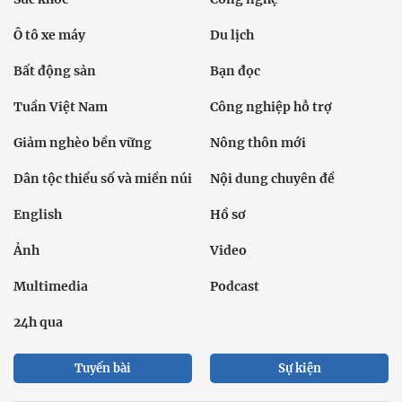
Ô tô xe máy
Du lịch
Bất động sản
Bạn đọc
Tuần Việt Nam
Công nghiệp hỗ trợ
Giảm nghèo bền vững
Nông thôn mới
Dân tộc thiểu số và miền núi
Nội dung chuyên đề
English
Hồ sơ
Ảnh
Video
Multimedia
Podcast
24h qua
Tuyến bài
Sự kiện