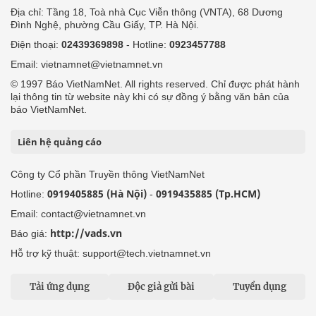
Địa chỉ: Tầng 18, Toà nhà Cục Viễn thông (VNTA), 68 Dương
Đình Nghệ, phường Cầu Giấy, TP. Hà Nội.
Điện thoại:
02439369898
- Hotline:
0923457788
Email: vietnamnet@vietnamnet.vn
© 1997 Báo VietNamNet. All rights reserved. Chỉ được phát hành
lại thông tin từ website này khi có sự đồng ý bằng văn bản của
báo VietNamNet.
Liên hệ quảng cáo
Công ty Cổ phần Truyền thông VietNamNet
0919405885 (Hà Nội)
0919435885 (Tp.HCM)
Hotline:
-
Email: contact@vietnamnet.vn
http://vads.vn
Báo giá:
Hỗ trợ kỹ thuật: support@tech.vietnamnet.vn
Tải ứng dụng
Độc giả gửi bài
Tuyển dụng