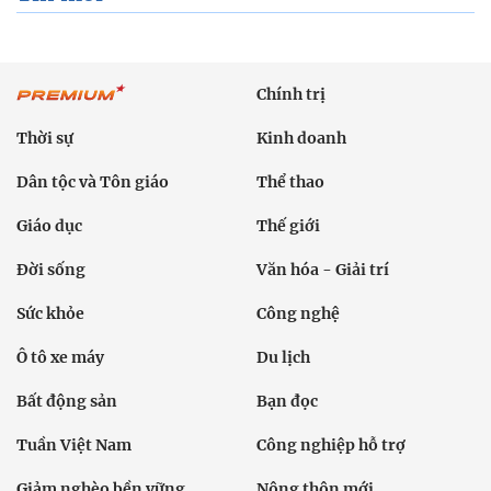
Chính trị
Thời sự
Kinh doanh
Dân tộc và Tôn giáo
Thể thao
Giáo dục
Thế giới
Đời sống
Văn hóa - Giải trí
Sức khỏe
Công nghệ
Ô tô xe máy
Du lịch
Bất động sản
Bạn đọc
Tuần Việt Nam
Công nghiệp hỗ trợ
Giảm nghèo bền vững
Nông thôn mới