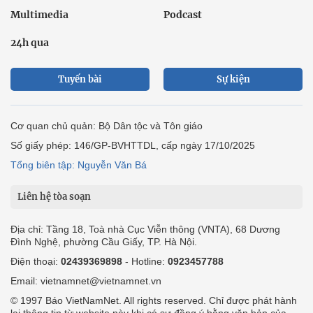
Multimedia
Podcast
24h qua
Tuyến bài
Sự kiện
Cơ quan chủ quản: Bộ Dân tộc và Tôn giáo
Số giấy phép: 146/GP-BVHTTDL, cấp ngày 17/10/2025
Tổng biên tập: Nguyễn Văn Bá
Liên hệ tòa soạn
Địa chỉ: Tầng 18, Toà nhà Cục Viễn thông (VNTA), 68 Dương
Đình Nghệ, phường Cầu Giấy, TP. Hà Nội.
Điện thoại:
02439369898
- Hotline:
0923457788
Email: vietnamnet@vietnamnet.vn
© 1997 Báo VietNamNet. All rights reserved. Chỉ được phát hành
lại thông tin từ website này khi có sự đồng ý bằng văn bản của