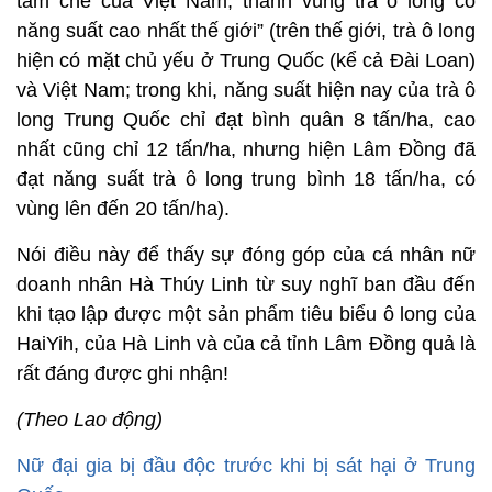
tâm chè của Việt Nam; thành vùng trà ô long có
năng suất cao nhất thế giới” (trên thế giới, trà ô long
hiện có mặt chủ yếu ở Trung Quốc (kể cả Đài Loan)
và Việt Nam; trong khi, năng suất hiện nay của trà ô
long Trung Quốc chỉ đạt bình quân 8 tấn/ha, cao
nhất cũng chỉ 12 tấn/ha, nhưng hiện Lâm Đồng đã
đạt năng suất trà ô long trung bình 18 tấn/ha, có
vùng lên đến 20 tấn/ha).
Nói điều này để thấy sự đóng góp của cá nhân nữ
doanh nhân Hà Thúy Linh từ suy nghĩ ban đầu đến
khi tạo lập được một sản phẩm tiêu biểu ô long của
HaiYih, của Hà Linh và của cả tỉnh Lâm Đồng quả là
rất đáng được ghi nhận!
(Theo Lao động)
Nữ đại gia bị đầu độc trước khi bị sát hại ở Trung