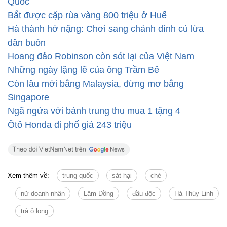
Quốc
Bắt được cặp rùa vàng 800 triệu ở Huế
Hà thành hớ nặng: Chơi sang chảnh dính cú lừa
dân buôn
Hoang đảo Robinson còn sót lại của Việt Nam
Những ngày lặng lẽ của ông Trầm Bê
Còn lâu mới bằng Malaysia, đừng mơ bằng
Singapore
Ngã ngửa với bánh trung thu mua 1 tặng 4
Ôtô Honda đi phố giá 243 triệu
Xem thêm về:
trung quốc
sát hại
chè
nữ doanh nhân
Lâm Đồng
đầu độc
Hà Thúy Linh
trà ô long