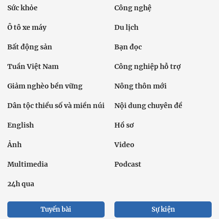
Sức khỏe
Công nghệ
Ô tô xe máy
Du lịch
Bất động sản
Bạn đọc
Tuần Việt Nam
Công nghiệp hỗ trợ
Giảm nghèo bền vững
Nông thôn mới
Dân tộc thiểu số và miền núi
Nội dung chuyên đề
English
Hồ sơ
Ảnh
Video
Multimedia
Podcast
24h qua
Tuyến bài
Sự kiện