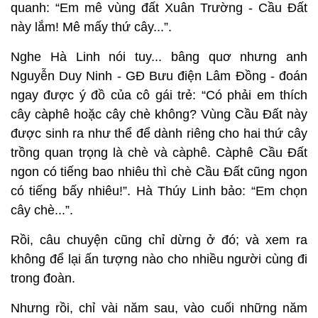
quanh: “Em mê vùng đất Xuân Trường - Cầu Đất
này lắm! Mê mấy thứ cây...”.
Nghe Hà Linh nói tuy... bâng quơ nhưng anh
Nguyễn Duy Ninh - GĐ Bưu điện Lâm Đồng - đoán
ngay được ý đồ của cô gái trẻ: “Có phải em thích
cây càphê hoặc cây chè không? Vùng Cầu Đất này
được sinh ra như thể để dành riêng cho hai thứ cây
trồng quan trọng là chè và càphê. Càphê Cầu Đất
ngon có tiếng bao nhiêu thì chè Cầu Đất cũng ngon
có tiếng bấy nhiêu!”. Hà Thúy Linh bảo: “Em chọn
cây chè...”.
Rồi, câu chuyện cũng chỉ dừng ở đó; và xem ra
không để lại ấn tượng nào cho nhiều người cùng đi
trong đoàn.
Nhưng rồi, chỉ vài năm sau, vào cuối những năm