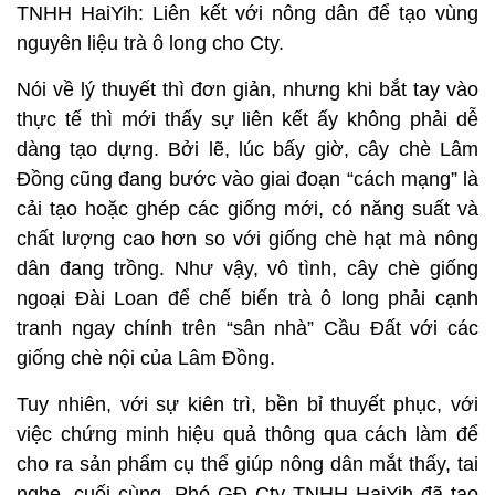
TNHH HaiYih: Liên kết với nông dân để tạo vùng
nguyên liệu trà ô long cho Cty.
Nói về lý thuyết thì đơn giản, nhưng khi bắt tay vào
thực tế thì mới thấy sự liên kết ấy không phải dễ
dàng tạo dựng. Bởi lẽ, lúc bấy giờ, cây chè Lâm
Đồng cũng đang bước vào giai đoạn “cách mạng” là
cải tạo hoặc ghép các giống mới, có năng suất và
chất lượng cao hơn so với giống chè hạt mà nông
dân đang trồng. Như vậy, vô tình, cây chè giống
ngoại Đài Loan để chế biến trà ô long phải cạnh
tranh ngay chính trên “sân nhà” Cầu Đất với các
giống chè nội của Lâm Đồng.
Tuy nhiên, với sự kiên trì, bền bỉ thuyết phục, với
việc chứng minh hiệu quả thông qua cách làm để
cho ra sản phẩm cụ thể giúp nông dân mắt thấy, tai
nghe, cuối cùng, Phó GĐ Cty TNHH HaiYih đã tạo