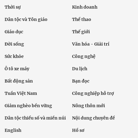
Thời sự
Kinh doanh
Dân tộc và Tôn giáo
Thể thao
Giáo dục
Thế giới
Đời sống
Văn hóa - Giải trí
Sức khỏe
Công nghệ
Ô tô xe máy
Du lịch
Bất động sản
Bạn đọc
Tuần Việt Nam
Công nghiệp hỗ trợ
Giảm nghèo bền vững
Nông thôn mới
Dân tộc thiểu số và miền núi
Nội dung chuyên đề
English
Hồ sơ