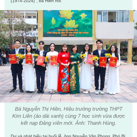
(1974-2024)”, bà Hiền nói.
Bà Nguyễn Thị Hiền, Hiệu trưởng trường THPT
Kim Liên (áo dài xanh) cùng 7 học sinh vừa được
kết nạp Đảng viên mới. Ảnh: Thanh Hùng.
Dự và phát biểu tại buổi lễ, ông Nguyễn Văn Phong, Phó Bí