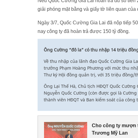
Nếu Quốc Cường Gia Lai hoàn trả đủ số tiền 2.
giải phóng mặt bằng và giấy tờ liên quan của 
Ngày 3/7, Quốc Cường Gia Lai đã nộp tiếp 5
nay công ty đã hoàn trả được 150 tỷ đồng.
Ông Cường “đô la” có thu nhập 14 triệu đồn
Về thu nhập của lãnh đạo Quốc Cường Gia La
trưởng Phạm Hoàng Phương với mức thu nhập
Thư ký Hội đồng quản trị, với 35 triệu đồng/t
Ông Lại Thế Hà, Chủ tịch HĐQT Quốc Cường G
Nguyễn Quốc Cường (còn được gọi là Cường “
thành viên HĐQT và Ban kiểm soát của công ty
Cho công ty mượn t
Trương Mỹ Lan