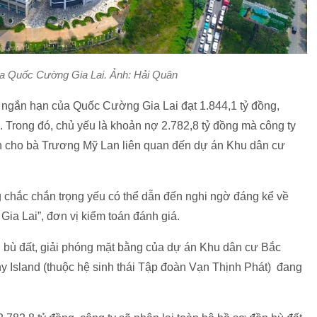
ủa Quốc Cường Gia Lai. Ảnh: Hải Quân
ản ngắn hạn của Quốc Cường Gia Lai đạt 1.844,1 tỷ đồng,
. Trong đó, chủ yếu là khoản nợ 2.782,8 tỷ đồng mà công ty
án cho bà Trương Mỹ Lan liên quan đến dự án Khu dân cư
ng chắc chắn trọng yếu có thể dẫn đến nghi ngờ đáng kể về
ia Lai”, đơn vị kiểm toán đánh giá.
 bù đất, giải phóng mặt bằng của dự án Khu dân cư Bắc
 Island (thuộc hệ sinh thái Tập đoàn Vạn Thịnh Phát) đang