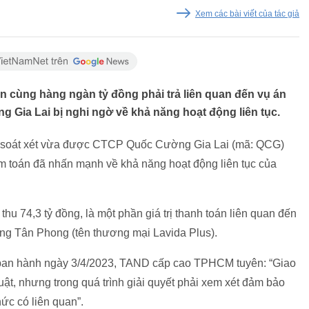
Xem các bài viết của tác giả
ạn cùng hàng ngàn tỷ đồng phải trả liên quan đến vụ án
 Gia Lai bị nghi ngờ về khả năng hoạt động liên tục.
đã soát xét vừa được CTCP Quốc Cường Gia Lai (mã: QCG)
iểm toán đã nhấn mạnh về khả năng hoạt động liên tục của
thu 74,3 tỷ đồng, là một phần giá trị thanh toán liên quan đến
ng Tân Phong (tên thương mại Lavida Plus).
m ban hành ngày 3/4/2023, TAND cấp cao TPHCM tuyên: “Giao
ật, nhưng trong quá trình giải quyết phải xem xét đảm bảo
ức có liên quan”.