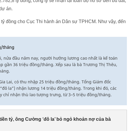
782,8 tỷ đồng, công ty sẽ nhận lại toàn bộ hồ sơ đền bù đất,
dự án.
0 tỷ đồng cho Cục Thi hành án Dân sự TPHCM. Như vậy, đến
g/tháng
i, nửa đầu năm nay, người hưởng lương cao nhất là kế toán
 gần 36 triệu đồng/tháng. Xếp sau là bà Trương Thị Thêu,
háng.
ia Lai, có thu nhập 25 triệu đồng/tháng. Tổng Giám đốc
đô la”) nhận lương 14 triệu đồng/tháng. Trong khi đó, các
 chỉ nhận thù lao tượng trưng, từ 3–5 triệu đồng/tháng.
iền tỷ, ông Cường ‘đô la’ bỏ ngỏ khoản nợ của bà